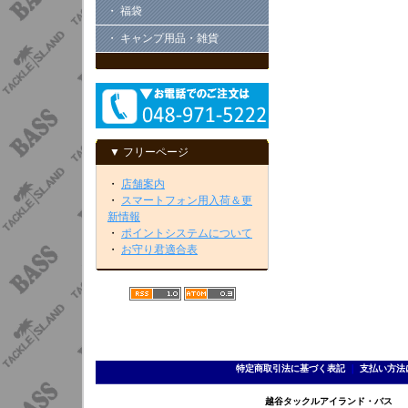
・ 福袋
・ キャンプ用品・雑貨
▼ フリーページ
・
店舗案内
・
スマートフォン用入荷＆更
新情報
・
ポイントシステムについて
・
お守り君適合表
特定商取引法に基づく表記
｜
支払い方法
越谷タックルアイランド・バス TEL 0