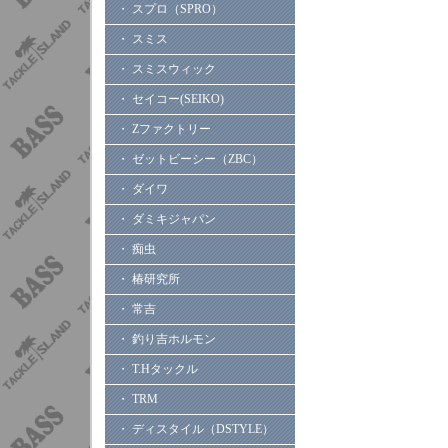
・ スプロ（SPRO）
・ スミス
・ スミスウィック
・ セイコー(SEIKO)
・ Zファクトリー
・ ゼットビーシー（ZBC）
・ ダイワ
・ ダミキジャパン
・ 痴虫
・ 椿研究所
・ 常吉
・ 釣り吉ホルモン
・ T.Hタックル
・ TRM
・ ディスタイル（DSTYLE）