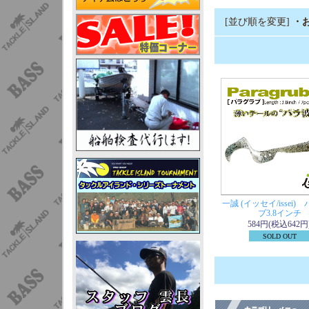
[並び順を変更]
・
一誠 (イッセイ/issei)
ブ3.8インチ
584円(税込642円
SOLD OUT