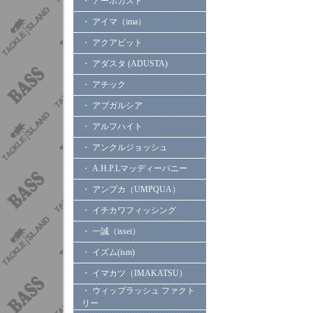
・ アーボガスト
・ アイマ（ima）
・ アクアビット
・ アダスタ (ADUSTA)
・ アチック
・ アブガルシア
・ アルフハイト
・ アンクルジョッシュ
・ A.H.P.Lマッディーバニー
・ アンプカ（UMPQUA）
・ イチカワフィッシング
・ 一誠（issei）
・ イズム(ism)
・ イマカツ（IMAKATSU）
・ ウィップラッシュ ファクト
リー