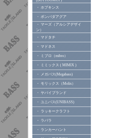
(BOTTOOMUP)
・ ホプキンス
・ ボンバダアグア
・ マーズ（アルシアデザイ
ン）
・ マドタチ
・ マドネス
・ ミブロ（mibro）
・ ミミックス ( MIMIX )
・ メガバス(Megabass)
・ モリックス（Molix）
・ ヤバイブランド
・ ユニバス(UNIBASS)
・ ラッキークラフト
・ ラパラ
・ ランカーハント