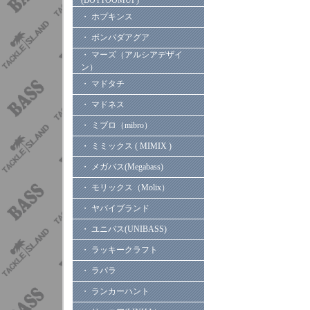
(BOTTOOMUP)
・ ホプキンス
・ ボンバダアグア
・ マーズ（アルシアデザイ
ン）
・ マドタチ
・ マドネス
・ ミブロ（mibro）
・ ミミックス ( MIMIX )
・ メガバス(Megabass)
・ モリックス（Molix）
・ ヤバイブランド
・ ユニバス(UNIBASS)
・ ラッキークラフト
・ ラパラ
・ ランカーハント