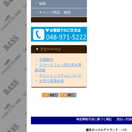
・ 福袋
・ キャンプ用品・雑貨
▼ フリーページ
・
店舗案内
・
スマートフォン用入荷＆更
新情報
・
ポイントシステムについて
・
お守り君適合表
特定商取引法に基づく表記
｜
支払い方法
越谷タックルアイランド・バス TEL 0