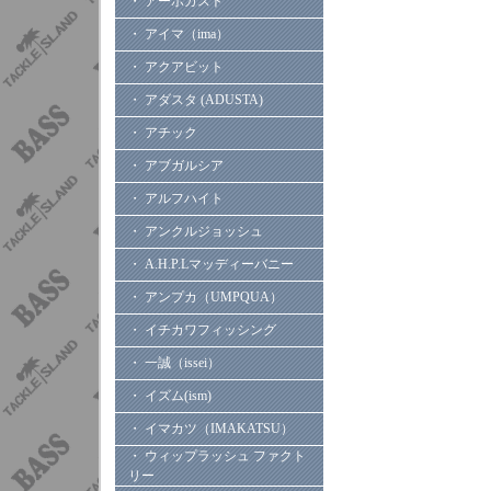
・ アーボガスト
・ アイマ（ima）
・ アクアビット
・ アダスタ (ADUSTA)
・ アチック
・ アブガルシア
・ アルフハイト
・ アンクルジョッシュ
・ A.H.P.Lマッディーバニー
・ アンプカ（UMPQUA）
・ イチカワフィッシング
・ 一誠（issei）
・ イズム(ism)
・ イマカツ（IMAKATSU）
・ ウィップラッシュ ファクト
リー