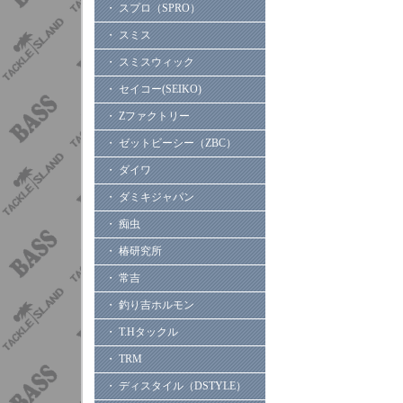
・ スプロ（SPRO）
・ スミス
・ スミスウィック
・ セイコー(SEIKO)
・ Zファクトリー
・ ゼットビーシー（ZBC）
・ ダイワ
・ ダミキジャパン
・ 痴虫
・ 椿研究所
・ 常吉
・ 釣り吉ホルモン
・ T.Hタックル
・ TRM
・ ディスタイル（DSTYLE）