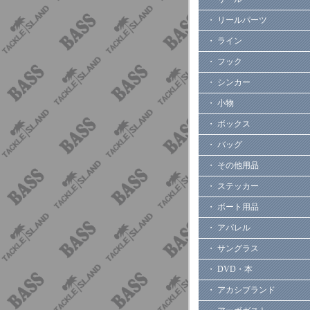
・ リールパーツ
・ ライン
・ フック
・ シンカー
・ 小物
・ ボックス
・ バッグ
・ その他用品
・ ステッカー
・ ボート用品
・ アパレル
・ サングラス
・ DVD・本
・ アカシブランド