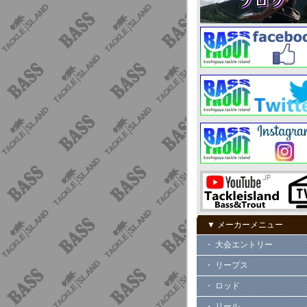
▼ メーカーメニュー
・ 大会エントリー
・ リープス
・ ロッド
・ リール