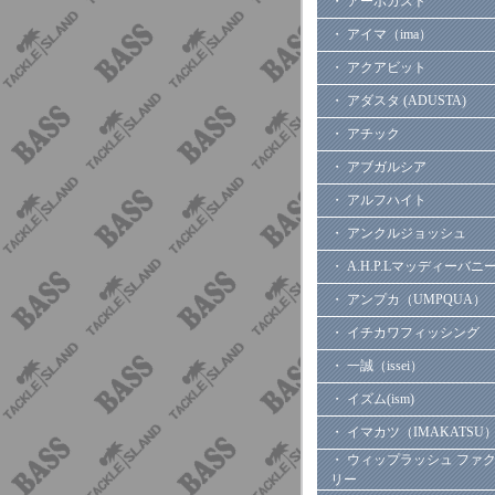
・ アーボガスト
・ アイマ（ima）
・ アクアビット
・ アダスタ (ADUSTA)
・ アチック
・ アブガルシア
・ アルフハイト
・ アンクルジョッシュ
・ A.H.P.Lマッディーバニ
・ アンプカ（UMPQUA）
・ イチカワフィッシング
・ 一誠（issei）
・ イズム(ism)
・ イマカツ（IMAKATSU
・ ウィップラッシュ ファ
リー