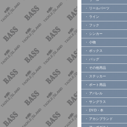
・ リールパーツ
・ ライン
・ フック
・ シンカー
・ 小物
・ ボックス
・ バッグ
・ その他用品
・ ステッカー
・ ボート用品
・ アパレル
・ サングラス
・ DVD・本
・ アカシブランド