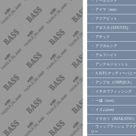
・ アーボガスト
・ アイマ（ima）
・ アクアビット
・ アダスタ (ADUSTA)
・ アチック
・ アブガルシア
・ アルフハイト
・ アンクルジョッシュ
・ A.H.P.Lマッディーバニ
・ アンプカ（UMPQUA）
・ イチカワフィッシング
・ 一誠（issei）
・ イズム(ism)
・ イマカツ（IMAKATSU
・ ウィップラッシュ ファ
リー