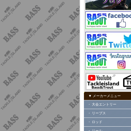
▼ メーカーメニュー
・ 大会エントリー
・ リープス
・ ロッド
・ リール