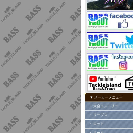
▼ メーカーメニュー
・ 大会エントリー
・ リープス
・ ロッド
・ リール