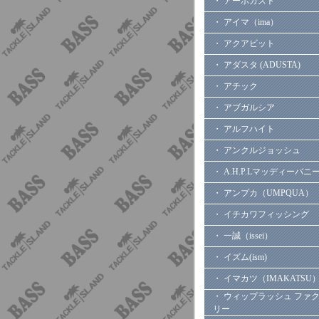
・ アーボガスト
・ アイマ（ima）
・ アクアビット
・ アダスタ (ADUSTA)
・ アチック
・ アブガルシア
・ アルフハイト
・ アンクルジョッシュ
・ A.H.P.Lマッディーバニ
・ アンプカ（UMPQUA）
・ イチカワフィッシング
・ 一誠（issei）
・ イズム(ism)
・ イマカツ（IMAKATSU
・ ウィップラッシュ ファ
リー