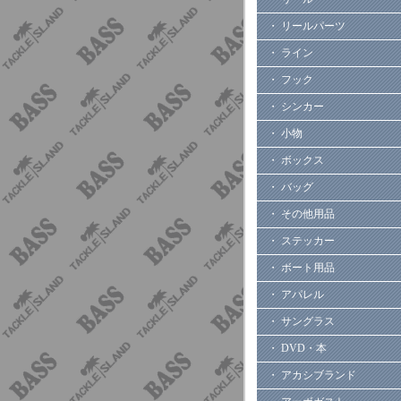
・ リールパーツ
・ ライン
・ フック
・ シンカー
・ 小物
・ ボックス
・ バッグ
・ その他用品
・ ステッカー
・ ボート用品
・ アパレル
・ サングラス
・ DVD・本
・ アカシブランド