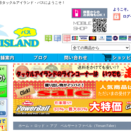
谷タックルアイランド・バスにようこそ！
ようこそ。
ログ
ホーム
＞
ロッド
＞
アブ ベルサートファベル（Versart Faber）