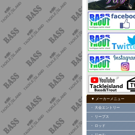
▼ メーカーメニュー
・ 大会エントリー
・ リープス
・ ロッド
・ リール