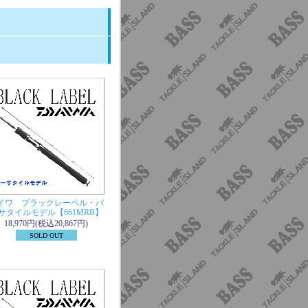
。
イワ ブラックレーベル・バ
サタイルモデル【661MRB】
18,970円(税込20,867円)
SOLD OUT