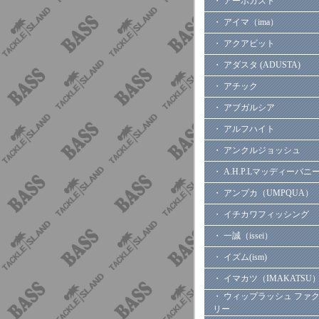
・ アーボガスト
・ アイマ（ima）
・ アクアビット
・ アダスタ (ADUSTA)
・ アチック
・ アブガルシア
・ アルフハイト
・ アンクルジョッシュ
・ A.H.P.Lマッディーバニ
・ アンプカ（UMPQUA）
・ イチカワフィッシング
・ 一誠（issei）
・ イズム(ism)
・ イマカツ（IMAKATSU
・ ウィップラッシュ ファ
リー