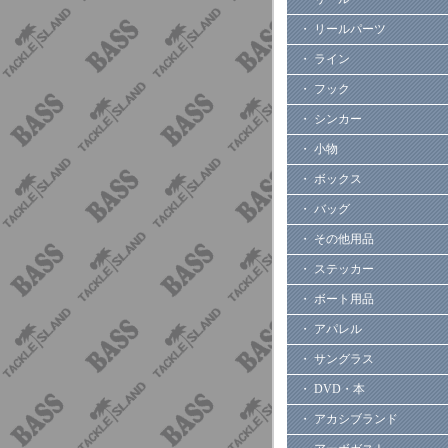
・ リールパーツ
・ ライン
・ フック
・ シンカー
・ 小物
・ ボックス
・ バッグ
・ その他用品
・ ステッカー
・ ボート用品
・ アパレル
・ サングラス
・ DVD・本
・ アカシブランド