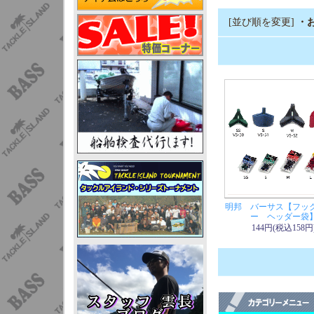
[並び順を変更]
・
明邦 バーサス【フッ
ー ヘッダー袋
144円(税込158円