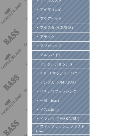
・ アーボガスト
・ アイマ（ima）
・ アクアビット
・ アダスタ (ADUSTA)
・ アチック
・ アブガルシア
・ アルフハイト
・ アンクルジョッシュ
・ A.H.P.Lマッディーバニー
・ アンプカ（UMPQUA）
・ イチカワフィッシング
・ 一誠（issei）
・ イズム(ism)
・ イマカツ（IMAKATSU）
・ ウィップラッシュ ファクト
リー