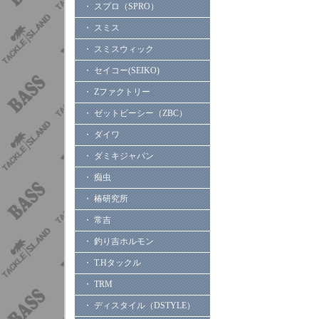
・ スプロ（SPRO）
・ スミス
・ スミスウィック
・ セイコー(SEIKO)
・ Zファクトリー
・ ゼットビーシー（ZBC）
・ ダイワ
・ ダミキジャパン
・ 痴虫
・ 椿研究所
・ 常吉
・ 釣り吉ホルモン
・ T.Hタックル
・ TRM
・ ディスタイル（DSTYLE）