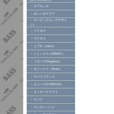
(BOTTOOMUP)
・ ホプキンス
・ ボンバダアグア
・ マーズ（アルシアデザイ
ン）
・ マドタチ
・ マドネス
・ ミブロ（mibro）
・ ミミックス ( MIMIX )
・ メガバス(Megabass)
・ モリックス（Molix）
・ ヤバイブランド
・ ユニバス(UNIBASS)
・ ラッキークラフト
・ ラパラ
・ ランカーハント