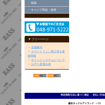
・ 福袋
・ キャンプ用品・雑貨
▼ フリーページ
・
店舗案内
・
スマートフォン用入荷＆更
新情報
・
ポイントシステムについて
・
お守り君適合表
特定商取引法に基づく表記
｜
支払い方法
越谷タックルアイランド・バス TEL 0