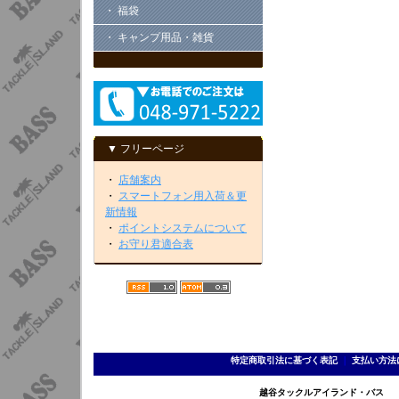
・ 福袋
・ キャンプ用品・雑貨
▼ フリーページ
・
店舗案内
・
スマートフォン用入荷＆更
新情報
・
ポイントシステムについて
・
お守り君適合表
特定商取引法に基づく表記
｜
支払い方法
越谷タックルアイランド・バス TEL 0