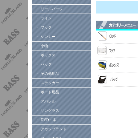
・ リールパーツ
・ ライン
・ フック
・ シンカー
・ 小物
・ ボックス
・ バッグ
・ その他用品
・ ステッカー
・ ボート用品
・ アパレル
・ サングラス
・ DVD・本
・ アカシブランド