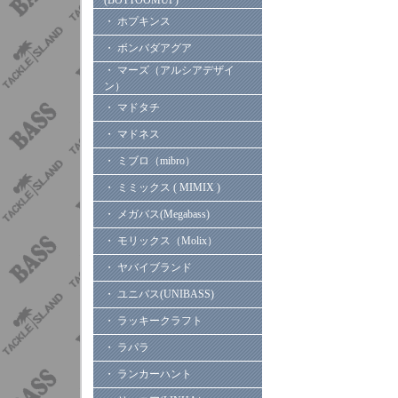
(BOTTOOMUP)
・ ホプキンス
・ ボンバダアグア
・ マーズ（アルシアデザイ
ン）
・ マドタチ
・ マドネス
・ ミブロ（mibro）
・ ミミックス ( MIMIX )
・ メガバス(Megabass)
・ モリックス（Molix）
・ ヤバイブランド
・ ユニバス(UNIBASS)
・ ラッキークラフト
・ ラパラ
・ ランカーハント