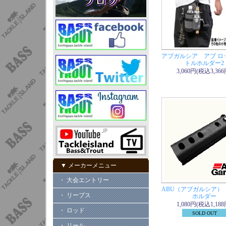
アブガルシア アブ ロ
トルホルダー2
3,060円(税込3,366
▼ メーカーメニュー
・ 大会エントリー
ABU（アブガルシア）
・ リープス
ホルダー
1,080円(税込1,188
・ ロッド
SOLD OUT
・ リール