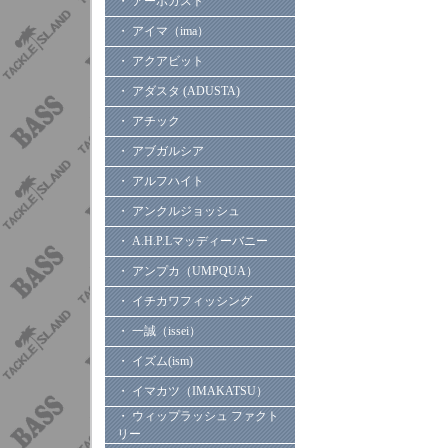
・ アーボガスト
・ アイマ（ima）
・ アクアビット
・ アダスタ (ADUSTA)
・ アチック
・ アブガルシア
・ アルフハイト
・ アンクルジョッシュ
・ A.H.P.Lマッディーバニー
・ アンプカ（UMPQUA）
・ イチカワフィッシング
・ 一誠（issei）
・ イズム(ism)
・ イマカツ（IMAKATSU）
・ ウィップラッシュ ファクト
リー