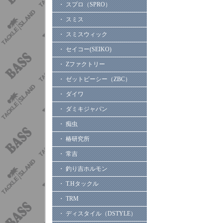
・ スプロ（SPRO）
・ スミス
・ スミスウィック
・ セイコー(SEIKO)
・ Zファクトリー
・ ゼットビーシー（ZBC）
・ ダイワ
・ ダミキジャパン
・ 痴虫
・ 椿研究所
・ 常吉
・ 釣り吉ホルモン
・ T.Hタックル
・ TRM
・ ディスタイル（DSTYLE）