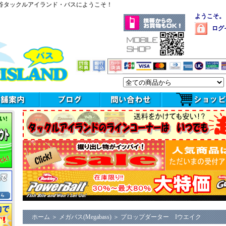
谷タックルアイランド・バスにようこそ！
ようこそ。
ログ
ホーム
＞
メガバス(Megabass)
＞
プロップダーター Iウエイク