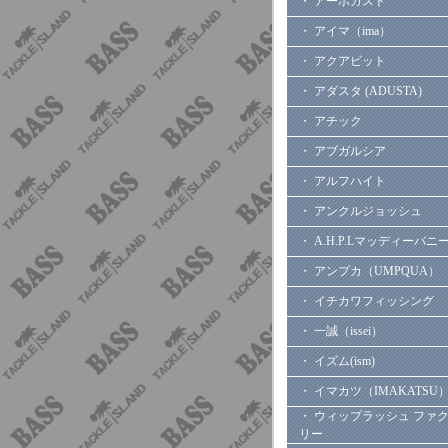
・ アーボガスト
・ アイマ（ima）
・ アクアビット
・ アダスタ (ADUSTA)
・ アチック
・ アブガルシア
・ アルフハイト
・ アンクルジョッシュ
・ A.H.P.Lマッディーバニ
・ アンプカ（UMPQUA）
・ イチカワフィッシング
・ 一誠（issei）
・ イズム(ism)
・ イマカツ（IMAKATSU
・ ウィップラッシュ ファ
リー