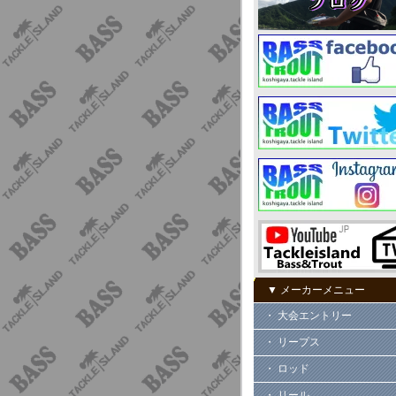
▼ メーカーメニュー
・ 大会エントリー
・ リープス
・ ロッド
・ リール