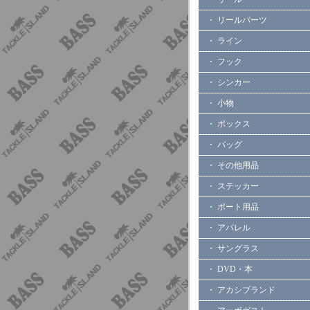
・ リールパーツ
・ ライン
・ フック
・ シンカー
・ 小物
・ ボックス
・ バッグ
・ その他用品
・ ステッカー
・ ボート用品
・ アパレル
・ サングラス
・ DVD・本
・ アカシブランド