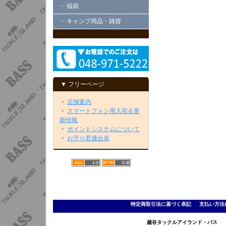
・ 福袋
・ キャンプ用品・雑貨
▼ フリーページ
・
店舗案内
・
スマートフォン用入荷＆更
新情報
・
ポイントシステムについて
・
お守り君適合表
特定商取引法に基づく表記
｜
支払い方法
越谷タックルアイランド・バス TEL 0