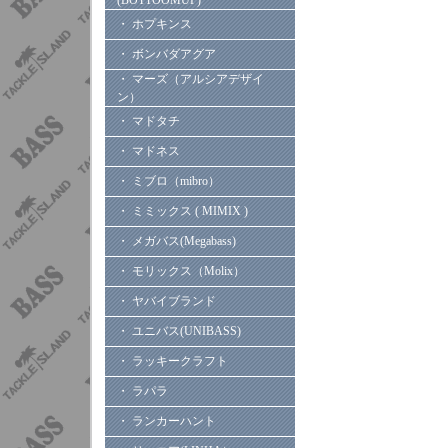
(BOTTOOMUP)
・ ホプキンス
・ ボンバダアグア
・ マーズ（アルシアデザイ
ン）
・ マドタチ
・ マドネス
・ ミブロ（mibro）
・ ミミックス ( MIMIX )
・ メガバス(Megabass)
・ モリックス（Molix）
・ ヤバイブランド
・ ユニバス(UNIBASS)
・ ラッキークラフト
・ ラパラ
・ ランカーハント