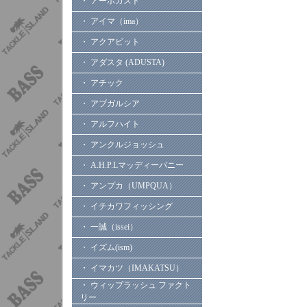
・ アーボガスト
・ アイマ（ima）
・ アクアビット
・ アダスタ (ADUSTA)
・ アチック
・ アブガルシア
・ アルフハイト
・ アンクルジョッシュ
・ A.H.P.Lマッディーバニー
・ アンプカ（UMPQUA）
・ イチカワフィッシング
・ 一誠（issei）
・ イズム(ism)
・ イマカツ（IMAKATSU）
・ ウィップラッシュ ファクト
リー