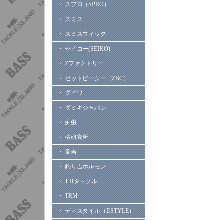
・ スプロ（SPRO）
・ スミス
・ スミスウィック
・ セイコー(SEIKO)
・ Zファクトリー
・ ゼットビーシー（ZBC）
・ ダイワ
・ ダミキジャパン
・ 痴虫
・ 椿研究所
・ 常吉
・ 釣り吉ホルモン
・ T.Hタックル
・ TRM
・ ディスタイル（DSTYLE）