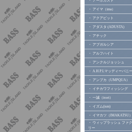
・ アーボガスト
・ アイマ（ima）
・ アクアビット
・ アダスタ (ADUSTA)
・ アチック
・ アブガルシア
・ アルフハイト
・ アンクルジョッシュ
・ A.H.P.Lマッディーバニ
・ アンプカ（UMPQUA）
・ イチカワフィッシング
・ 一誠（issei）
・ イズム(ism)
・ イマカツ（IMAKATSU
・ ウィップラッシュ ファ
リー