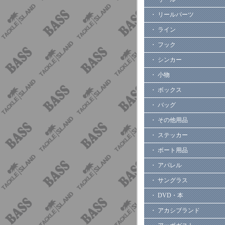
・ リールパーツ
・ ライン
・ フック
・ シンカー
・ 小物
・ ボックス
・ バッグ
・ その他用品
・ ステッカー
・ ボート用品
・ アパレル
・ サングラス
・ DVD・本
・ アカシブランド