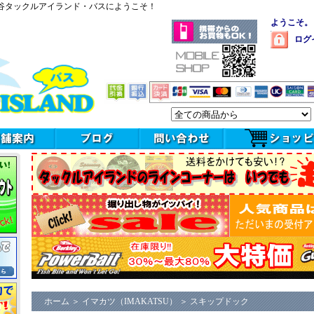
谷タックルアイランド・バスにようこそ！
ようこそ。
ログ
ホーム
＞
イマカツ（IMAKATSU）
＞
スキップドック