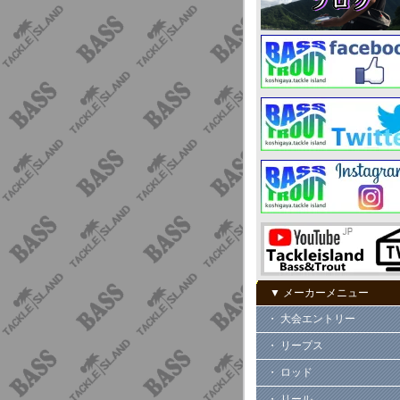
▼ メーカーメニュー
・ 大会エントリー
・ リープス
・ ロッド
・ リール