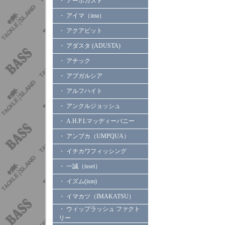
・ アーボガスト
・ アイマ（ima）
・ アクアビット
・ アダスタ (ADUSTA)
・ アチック
・ アブガルシア
・ アルフハイト
・ アンクルジョッシュ
・ A.H.P.Lマッディーバニー
・ アンプカ（UMPQUA）
・ イチカワフィッシング
・ 一誠（issei）
・ イズム(ism)
・ イマカツ（IMAKATSU）
・ ウィップラッシュ ファクト
リー