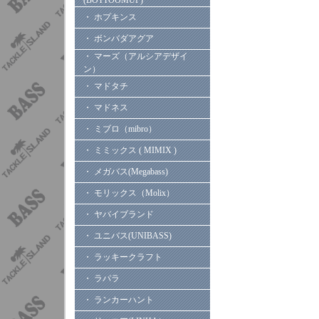
(BOTTOOMUP)
・ ホプキンス
・ ボンバダアグア
・ マーズ（アルシアデザイ
ン）
・ マドタチ
・ マドネス
・ ミブロ（mibro）
・ ミミックス ( MIMIX )
・ メガバス(Megabass)
・ モリックス（Molix）
・ ヤバイブランド
・ ユニバス(UNIBASS)
・ ラッキークラフト
・ ラパラ
・ ランカーハント