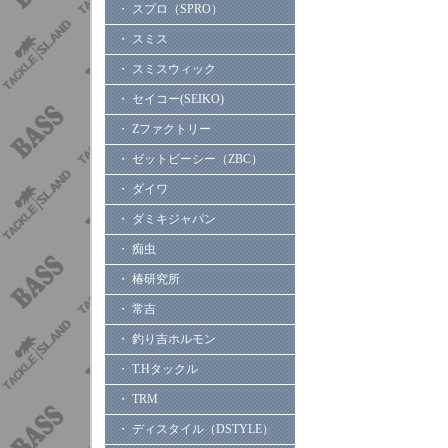
・ スプロ（SPRO）
・ スミス
・ スミスウィック
・ セイコー(SEIKO)
・ Zファクトリー
・ ゼットビーシー（ZBC）
・ ダイワ
・ ダミキジャパン
・ 痴虫
・ 椿研究所
・ 常吉
・ 釣り吉ホルモン
・ T.Hタックル
・ TRM
・ ディスタイル（DSTYLE）