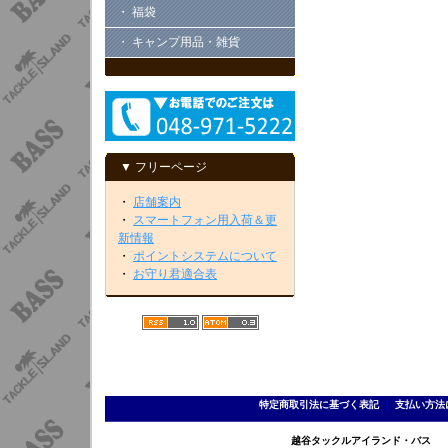
・ 福袋
・ キャンプ用品・雑貨
▼ フリーページ
・
店舗案内
・
スマートフォン用入荷＆更
新情報
・
ポイントシステムについて
・
お守り君適合表
特定商取引法に基づく表記
｜
支払い方法
越谷タックルアイランド・バス TEL 0