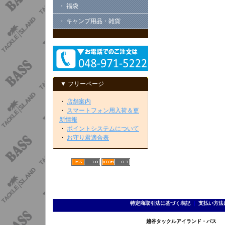
・ 福袋
・ キャンプ用品・雑貨
▼ フリーページ
・
店舗案内
・
スマートフォン用入荷＆更
新情報
・
ポイントシステムについて
・
お守り君適合表
特定商取引法に基づく表記
｜
支払い方法
越谷タックルアイランド・バス TEL 0