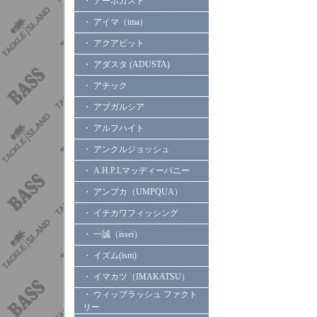
・ アーボガスト
・ アイマ（ima）
・ アクアビット
・ アダスタ (ADUSTA)
・ アチック
・ アブガルシア
・ アルフハイト
・ アンクルジョッシュ
・ A.H.P.Lマッディーバニー
・ アンプカ（UMPQUA）
・ イチカワフィッシング
・ 一誠（issei）
・ イズム(ism)
・ イマカツ（IMAKATSU）
・ ウィップラッシュ ファクト
リー