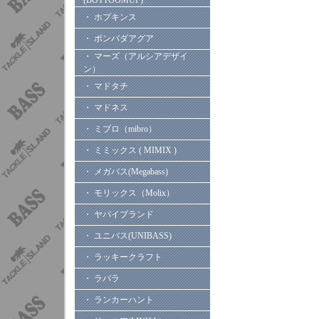
(BOTTOOMUP)
・ ホプキンス
・ ボンバダアグア
・ マーズ（アルシアデザイ
ン）
・ マドタチ
・ マドネス
・ ミブロ（mibro）
・ ミミックス ( MIMIX )
・ メガバス(Megabass)
・ モリックス（Molix）
・ ヤバイブランド
・ ユニバス(UNIBASS)
・ ラッキークラフト
・ ラパラ
・ ランカーハント