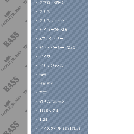
・ スプロ（SPRO）
・ スミス
・ スミスウィック
・ セイコー(SEIKO)
・ Zファクトリー
・ ゼットビーシー（ZBC）
・ ダイワ
・ ダミキジャパン
・ 痴虫
・ 椿研究所
・ 常吉
・ 釣り吉ホルモン
・ T.Hタックル
・ TRM
・ ディスタイル（DSTYLE）