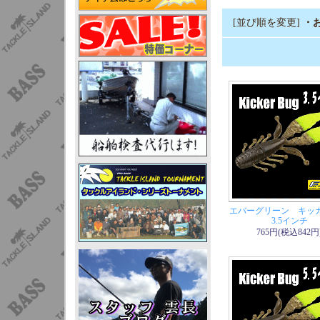
[並び順を変更]
・
エバーグリーン キッ
3.5インチ
765円(税込842円