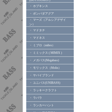
(BOTTOOMUP)
・ ホプキンス
・ ボンバダアグア
・ マーズ（アルシアデザイ
ン）
・ マドタチ
・ マドネス
・ ミブロ（mibro）
・ ミミックス ( MIMIX )
・ メガバス(Megabass)
・ モリックス（Molix）
・ ヤバイブランド
・ ユニバス(UNIBASS)
・ ラッキークラフト
・ ラパラ
・ ランカーハント