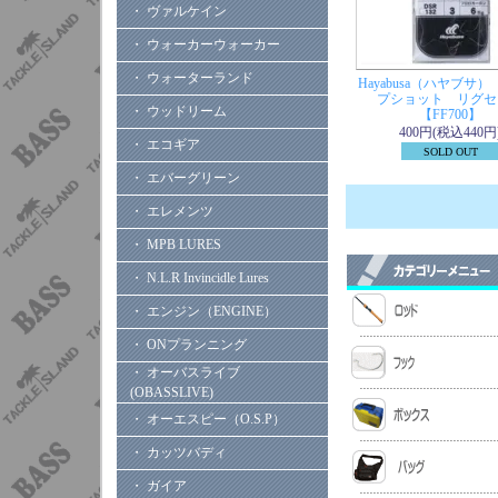
・ ヴァルケイン
・ ウォーカーウォーカー
・ ウォーターランド
Hayabusa（ハヤブサ
プショット リグセ
・ ウッドリーム
【FF700】
400円(税込440円
・ エコギア
SOLD OUT
・ エバーグリーン
・ エレメンツ
・ MPB LURES
・ N.L.R Invincidle Lures
・ エンジン（ENGINE）
・ ONプランニング
・ オーバスライブ
(OBASSLIVE)
・ オーエスピー（O.S.P）
・ カッツバディ
・ ガイア