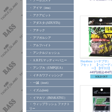
・ アーボガスト
・ アイマ（ima）
・ アクアビット
・ アダスタ (ADUSTA)
・ アチック
・ アブガルシア
・ アルフハイト
・ アンクルジョッシュ
・ A.H.P.Lマッディーバニー
Hayabusa（ハヤブサ）
フセット 【ヘビーデ
・ アンプカ（UMPQUA）
ー】【FF313】
440円(税込484円
・ イチカワフィッシング
SOLD OUT
・ 一誠（issei）
・ イズム(ism)
・ イマカツ（IMAKATSU）
・ ウィップラッシュ ファクト
リー