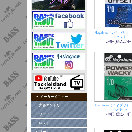
Hayabusa（ハヤブサ）
フセット
270円(税込297円
▼ メーカーメニュー
・ 大会エントリー
Hayabusa（ハヤブサ
ワッキー2
・ リープス
270円(税込297円
・ ロッド
・ リール