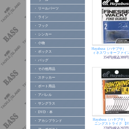
・ リールパーツ
・ ライン
・ フック
・ シンカー
・ 小物
Hayabusa（ハヤブサ） 
・ ボックス
ィネスワッキーファイ
354円(税込389円
・ バッグ
・ その他用品
・ ステッカー
・ ボート用品
・ アパレル
・ サングラス
・ DVD・本
Hayabusa（ハヤブサ
・ アカシブランド
ニングストライク 【FF
270円(税込297円