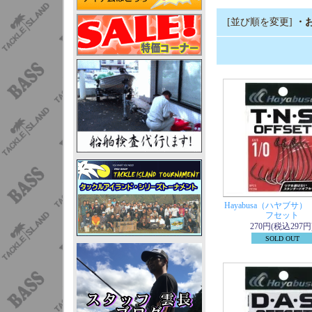
[並び順を変更]
・
Hayabusa（ハヤブサ）
フセット
270円(税込297円
SOLD OUT