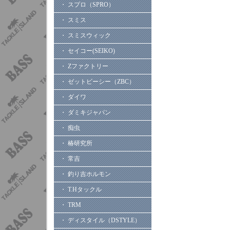
・ スプロ（SPRO）
・ スミス
・ スミスウィック
・ セイコー(SEIKO)
・ Zファクトリー
・ ゼットビーシー（ZBC）
・ ダイワ
・ ダミキジャパン
・ 痴虫
・ 椿研究所
・ 常吉
・ 釣り吉ホルモン
・ T.Hタックル
・ TRM
・ ディスタイル（DSTYLE）