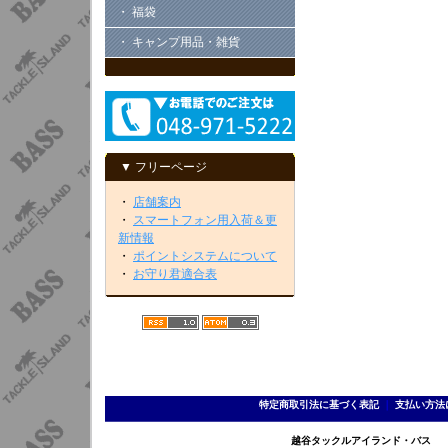
・ 福袋
・ キャンプ用品・雑貨
▼ フリーページ
・
店舗案内
・
スマートフォン用入荷＆更
新情報
・
ポイントシステムについて
・
お守り君適合表
特定商取引法に基づく表記
｜
支払い方法
越谷タックルアイランド・バス TEL 0