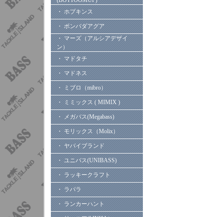
(BOTTOOMUP)
・ ホプキンス
・ ボンバダアグア
・ マーズ（アルシアデザイ
ン）
・ マドタチ
・ マドネス
・ ミブロ（mibro）
・ ミミックス ( MIMIX )
・ メガバス(Megabass)
・ モリックス（Molix）
・ ヤバイブランド
・ ユニバス(UNIBASS)
・ ラッキークラフト
・ ラパラ
・ ランカーハント