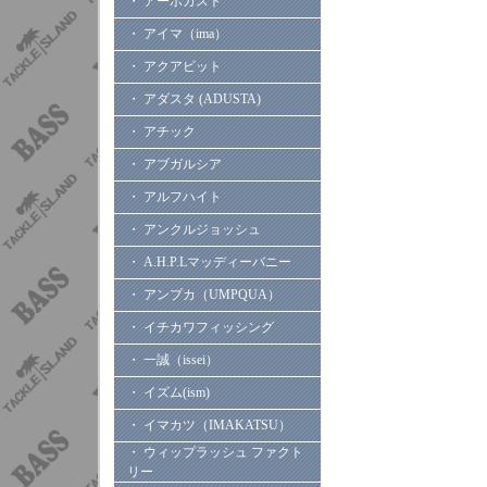
・ アーボガスト
・ アイマ（ima）
・ アクアビット
・ アダスタ (ADUSTA)
・ アチック
・ アブガルシア
・ アルフハイト
・ アンクルジョッシュ
・ A.H.P.Lマッディーバニー
・ アンプカ（UMPQUA）
・ イチカワフィッシング
・ 一誠（issei）
・ イズム(ism)
・ イマカツ（IMAKATSU）
・ ウィップラッシュ ファクト
リー