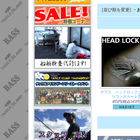
[並び順を変更]
・
デプス ヘッドロック
リコンスカート
495円(税込545円
SOLD OUT