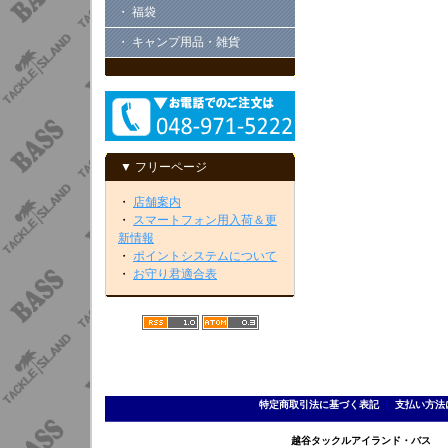
・ 福袋
・ キャンプ用品・雑貨
▼ フリーページ
・
店舗案内
・
スマートフォン用入荷＆更
新情報
・
ポイントシステムについて
・
お守り君適合表
特定商取引法に基づく表記
｜
支払い方法
越谷タックルアイランド・バス TEL 0