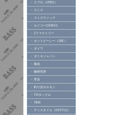
・ スプロ（SPRO）
・ スミス
・ スミスウィック
・ セイコー(SEIKO)
・ Zファクトリー
・ ゼットビーシー（ZBC）
・ ダイワ
・ ダミキジャパン
・ 痴虫
・ 椿研究所
・ 常吉
・ 釣り吉ホルモン
・ T.Hタックル
・ TRM
・ ディスタイル（DSTYLE）