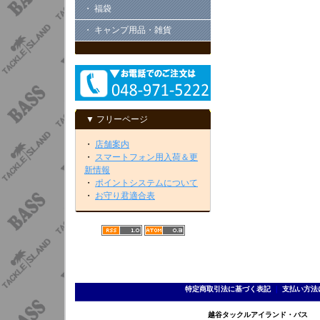
・ 福袋
・ キャンプ用品・雑貨
▼ フリーページ
・
店舗案内
・
スマートフォン用入荷＆更
新情報
・
ポイントシステムについて
・
お守り君適合表
特定商取引法に基づく表記
｜
支払い方法
越谷タックルアイランド・バス TEL 0