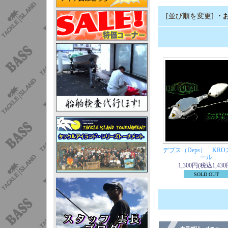
[並び順を変更]
・
デプス（Deps） KR
ール
1,300円(税込1,430
SOLD OUT