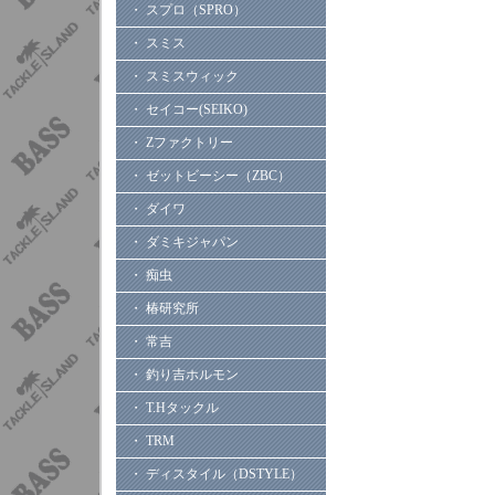
・ スプロ（SPRO）
・ スミス
・ スミスウィック
・ セイコー(SEIKO)
・ Zファクトリー
・ ゼットビーシー（ZBC）
・ ダイワ
・ ダミキジャパン
・ 痴虫
・ 椿研究所
・ 常吉
・ 釣り吉ホルモン
・ T.Hタックル
・ TRM
・ ディスタイル（DSTYLE）