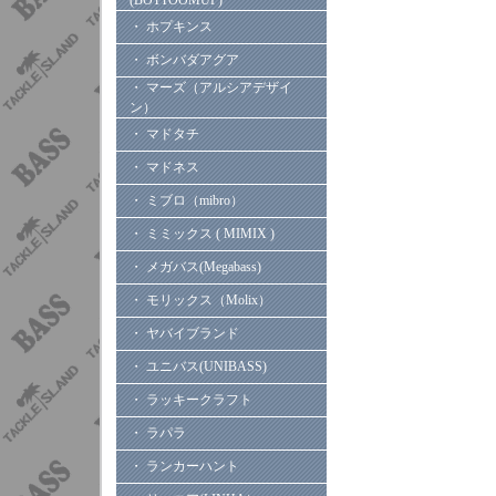
(BOTTOOMUP)
・ ホプキンス
・ ボンバダアグア
・ マーズ（アルシアデザイ
ン）
・ マドタチ
・ マドネス
・ ミブロ（mibro）
・ ミミックス ( MIMIX )
・ メガバス(Megabass)
・ モリックス（Molix）
・ ヤバイブランド
・ ユニバス(UNIBASS)
・ ラッキークラフト
・ ラパラ
・ ランカーハント