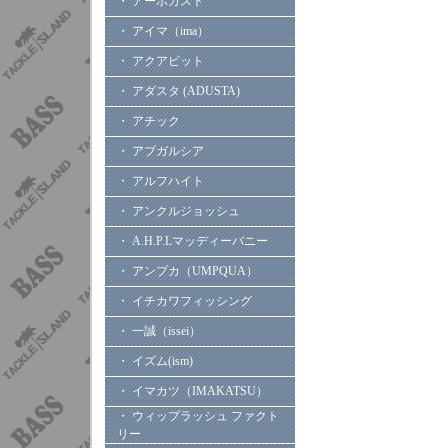
・ アーボガスト
・ アイマ（ima）
・ アクアビット
・ アダスタ (ADUSTA)
・ アチック
・ アブガルシア
・ アルフハイト
・ アンクルジョッシュ
・ A.H.P.Lマッディーバニー
・ アンプカ（UMPQUA）
・ イチカワフィッシング
・ 一誠（issei）
・ イズム(ism)
・ イマカツ（IMAKATSU）
・ ウィップラッシュ ファクト
リー