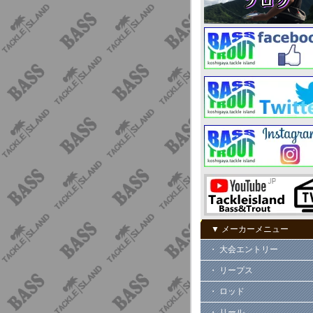
▼ メーカーメニュー
・ 大会エントリー
・ リープス
・ ロッド
・ リール