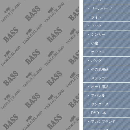
・ リールパーツ
・ ライン
・ フック
・ シンカー
・ 小物
・ ボックス
・ バッグ
・ その他用品
・ ステッカー
・ ボート用品
・ アパレル
・ サングラス
・ DVD・本
・ アカシブランド