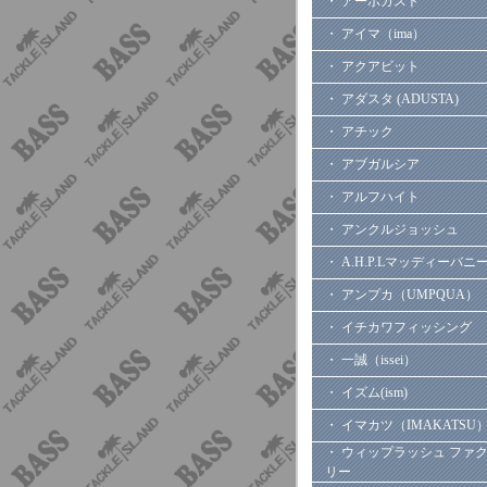
・ アーボガスト
・ アイマ（ima）
・ アクアビット
・ アダスタ (ADUSTA)
・ アチック
・ アブガルシア
・ アルフハイト
・ アンクルジョッシュ
・ A.H.P.Lマッディーバニ
・ アンプカ（UMPQUA）
・ イチカワフィッシング
・ 一誠（issei）
・ イズム(ism)
・ イマカツ（IMAKATSU
・ ウィップラッシュ ファ
リー