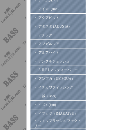
・ アーボガスト
・ アイマ（ima）
・ アクアビット
・ アダスタ (ADUSTA)
・ アチック
・ アブガルシア
・ アルフハイト
・ アンクルジョッシュ
・ A.H.P.Lマッディーバニー
・ アンプカ（UMPQUA）
・ イチカワフィッシング
・ 一誠（issei）
・ イズム(ism)
・ イマカツ（IMAKATSU）
・ ウィップラッシュ ファクト
リー