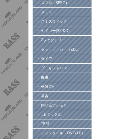
・ スプロ（SPRO）
・ スミス
・ スミスウィック
・ セイコー(SEIKO)
・ Zファクトリー
・ ゼットビーシー（ZBC）
・ ダイワ
・ ダミキジャパン
・ 痴虫
・ 椿研究所
・ 常吉
・ 釣り吉ホルモン
・ T.Hタックル
・ TRM
・ ディスタイル（DSTYLE）