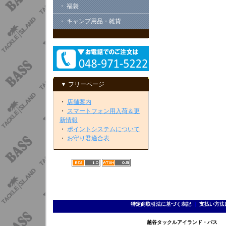
・ 福袋
・ キャンプ用品・雑貨
▼ フリーページ
・
店舗案内
・
スマートフォン用入荷＆更
新情報
・
ポイントシステムについて
・
お守り君適合表
特定商取引法に基づく表記
｜
支払い方法
越谷タックルアイランド・バス TEL 0