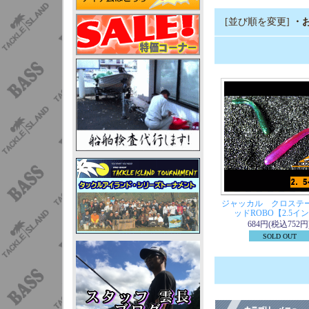
[並び順を変更]
・
ジャッカル クロステ
ッドROBO【2.5イ
684円(税込752円
SOLD OUT