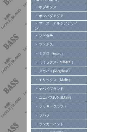
(BOTTOOMUP)
・ ホプキンス
・ ボンバダアグア
・ マーズ（アルシアデザイ
ン）
・ マドタチ
・ マドネス
・ ミブロ（mibro）
・ ミミックス ( MIMIX )
・ メガバス(Megabass)
・ モリックス（Molix）
・ ヤバイブランド
・ ユニバス(UNIBASS)
・ ラッキークラフト
・ ラパラ
・ ランカーハント