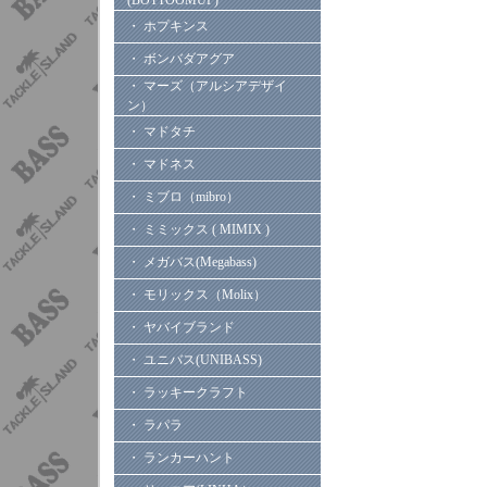
(BOTTOOMUP)
・ ホプキンス
・ ボンバダアグア
・ マーズ（アルシアデザイ
ン）
・ マドタチ
・ マドネス
・ ミブロ（mibro）
・ ミミックス ( MIMIX )
・ メガバス(Megabass)
・ モリックス（Molix）
・ ヤバイブランド
・ ユニバス(UNIBASS)
・ ラッキークラフト
・ ラパラ
・ ランカーハント