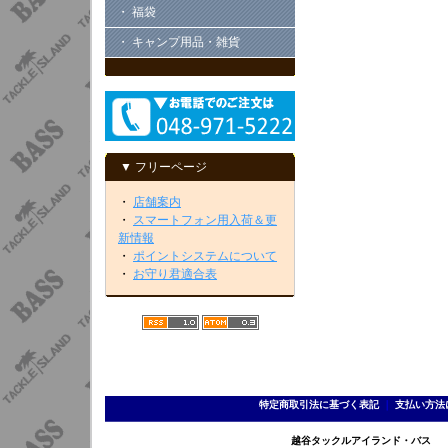
・ 福袋
・ キャンプ用品・雑貨
▼ フリーページ
・
店舗案内
・
スマートフォン用入荷＆更
新情報
・
ポイントシステムについて
・
お守り君適合表
特定商取引法に基づく表記
｜
支払い方法
越谷タックルアイランド・バス TEL 0