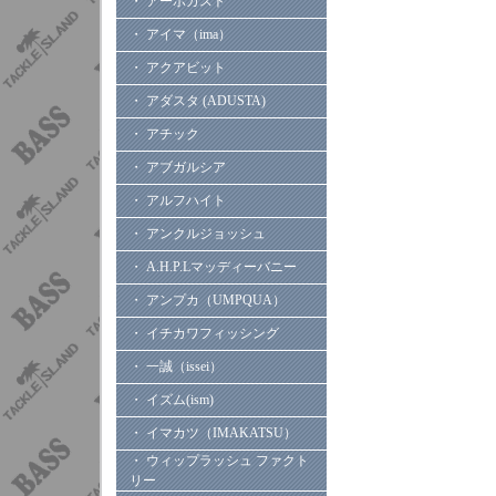
・ アーボガスト
・ アイマ（ima）
・ アクアビット
・ アダスタ (ADUSTA)
・ アチック
・ アブガルシア
・ アルフハイト
・ アンクルジョッシュ
・ A.H.P.Lマッディーバニー
・ アンプカ（UMPQUA）
・ イチカワフィッシング
・ 一誠（issei）
・ イズム(ism)
・ イマカツ（IMAKATSU）
・ ウィップラッシュ ファクト
リー