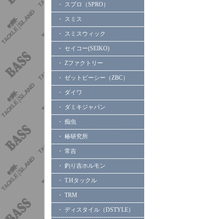
・ スプロ（SPRO）
・ スミス
・ スミスウィック
・ セイコー(SEIKO)
・ Zファクトリー
・ ゼットビーシー（ZBC）
・ ダイワ
・ ダミキジャパン
・ 痴虫
・ 椿研究所
・ 常吉
・ 釣り吉ホルモン
・ T.Hタックル
・ TRM
・ ディスタイル（DSTYLE）