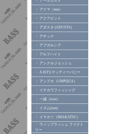
・ アーボガスト
・ アイマ（ima）
・ アクアビット
・ アダスタ (ADUSTA)
・ アチック
・ アブガルシア
・ アルフハイト
・ アンクルジョッシュ
・ A.H.P.Lマッディーバニー
・ アンプカ（UMPQUA）
・ イチカワフィッシング
・ 一誠（issei）
・ イズム(ism)
・ イマカツ（IMAKATSU）
・ ウィップラッシュ ファクト
リー