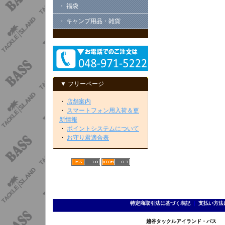
・ 福袋
・ キャンプ用品・雑貨
▼ フリーページ
・
店舗案内
・
スマートフォン用入荷＆更
新情報
・
ポイントシステムについて
・
お守り君適合表
特定商取引法に基づく表記
｜
支払い方法
越谷タックルアイランド・バス TEL 0