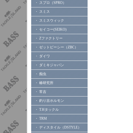
・ スプロ（SPRO）
・ スミス
・ スミスウィック
・ セイコー(SEIKO)
・ Zファクトリー
・ ゼットビーシー（ZBC）
・ ダイワ
・ ダミキジャパン
・ 痴虫
・ 椿研究所
・ 常吉
・ 釣り吉ホルモン
・ T.Hタックル
・ TRM
・ ディスタイル（DSTYLE）