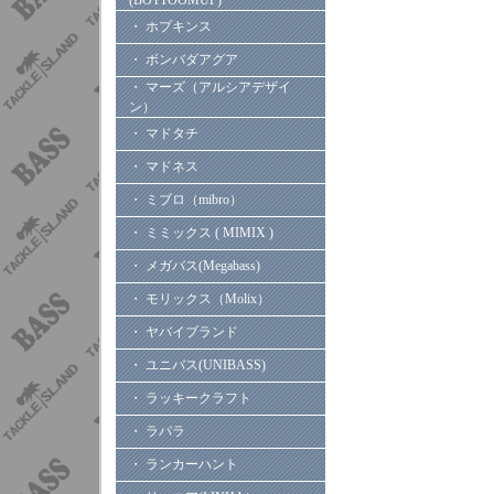
(BOTTOOMUP)
・ ホプキンス
・ ボンバダアグア
・ マーズ（アルシアデザイ
ン）
・ マドタチ
・ マドネス
・ ミブロ（mibro）
・ ミミックス ( MIMIX )
・ メガバス(Megabass)
・ モリックス（Molix）
・ ヤバイブランド
・ ユニバス(UNIBASS)
・ ラッキークラフト
・ ラパラ
・ ランカーハント