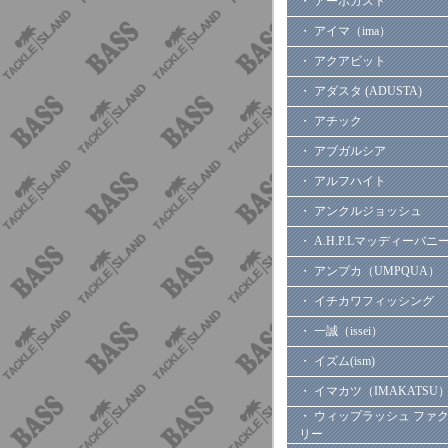
・ アーボガスト
・ アイマ（ima）
・ アクアビット
・ アダスタ (ADUSTA)
・ アチック
・ アブガルシア
・ アルフハイト
・ アンクルジョッシュ
・ A.H.P.Lマッディーバニ
・ アンプカ（UMPQUA）
・ イチカワフィッシング
・ 一誠（issei）
・ イズム(ism)
・ イマカツ（IMAKATSU
・ ウィップラッシュ ファ
リー