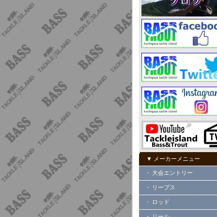
▼ メーカーメニュー
・ 大会エントリー
・ リープス
・ ロッド
・ リール