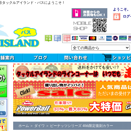
谷タックルアイランド・バスにようこそ！
ようこそ。
ログ
ホーム
＞
ダイワ
＞
ピーナッツシリーズ 40th限定復刻カラー