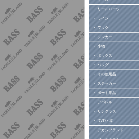
・ リールパーツ
・ ライン
・ フック
・ シンカー
・ 小物
・ ボックス
・ バッグ
・ その他用品
・ ステッカー
・ ボート用品
・ アパレル
・ サングラス
・ DVD・本
・ アカシブランド