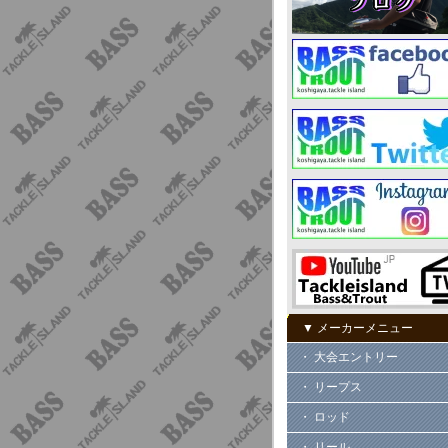
▼ メーカーメニュー
・ 大会エントリー
・ リープス
・ ロッド
・ リール