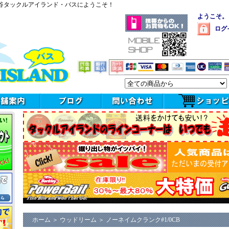
谷タックルアイランド・バスにようこそ！
ようこそ。
ログ
ホーム
＞
ウッドリーム
＞
ノーネイムクランク#1/0CB