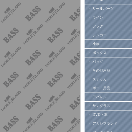
・ リールパーツ
・ ライン
・ フック
・ シンカー
・ 小物
・ ボックス
・ バッグ
・ その他用品
・ ステッカー
・ ボート用品
・ アパレル
・ サングラス
・ DVD・本
・ アカシブランド