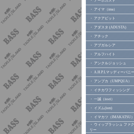
・ アーボガスト
・ アイマ（ima）
・ アクアビット
・ アダスタ (ADUSTA)
・ アチック
・ アブガルシア
・ アルフハイト
・ アンクルジョッシュ
・ A.H.P.Lマッディーバニ
・ アンプカ（UMPQUA）
・ イチカワフィッシング
・ 一誠（issei）
・ イズム(ism)
・ イマカツ（IMAKATSU
・ ウィップラッシュ ファ
リー