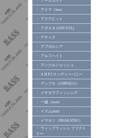
・ アーボガスト
・ アイマ（ima）
・ アクアビット
・ アダスタ (ADUSTA)
・ アチック
・ アブガルシア
・ アルフハイト
・ アンクルジョッシュ
・ A.H.P.Lマッディーバニー
・ アンプカ（UMPQUA）
・ イチカワフィッシング
・ 一誠（issei）
・ イズム(ism)
・ イマカツ（IMAKATSU）
・ ウィップラッシュ ファクト
リー