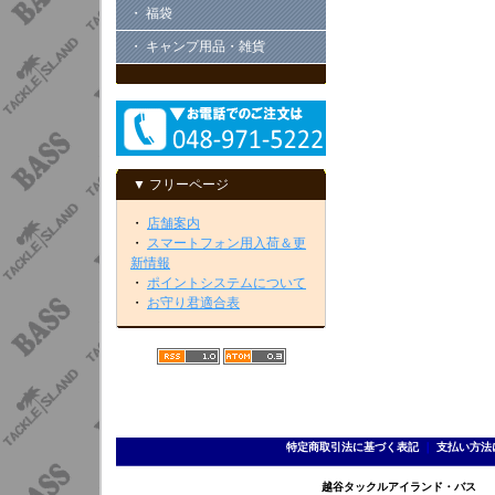
・ 福袋
・ キャンプ用品・雑貨
▼ フリーページ
・
店舗案内
・
スマートフォン用入荷＆更
新情報
・
ポイントシステムについて
・
お守り君適合表
特定商取引法に基づく表記
｜
支払い方法
越谷タックルアイランド・バス TEL 0