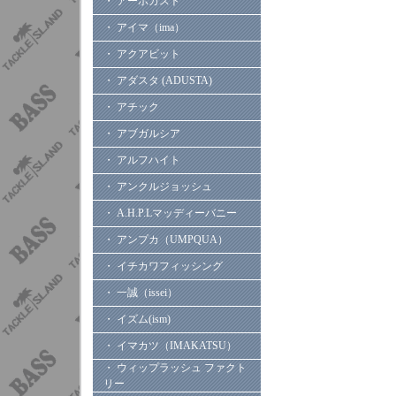
・ アーボガスト
・ アイマ（ima）
・ アクアビット
・ アダスタ (ADUSTA)
・ アチック
・ アブガルシア
・ アルフハイト
・ アンクルジョッシュ
・ A.H.P.Lマッディーバニー
・ アンプカ（UMPQUA）
・ イチカワフィッシング
・ 一誠（issei）
・ イズム(ism)
・ イマカツ（IMAKATSU）
・ ウィップラッシュ ファクト
リー