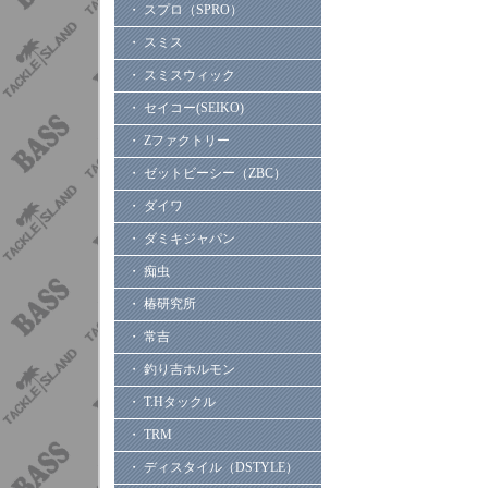
・ スプロ（SPRO）
・ スミス
・ スミスウィック
・ セイコー(SEIKO)
・ Zファクトリー
・ ゼットビーシー（ZBC）
・ ダイワ
・ ダミキジャパン
・ 痴虫
・ 椿研究所
・ 常吉
・ 釣り吉ホルモン
・ T.Hタックル
・ TRM
・ ディスタイル（DSTYLE）