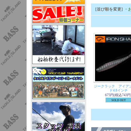
[並び順を変更]
・
ジークラック アイア
ド4.8インチ
675円(税込743円
SOLD OUT