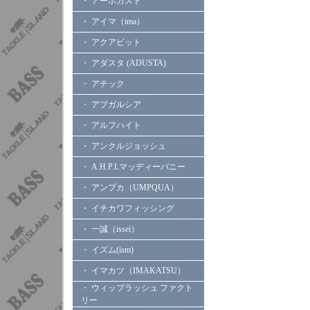
・ アーボガスト
・ アイマ（ima）
・ アクアビット
・ アダスタ (ADUSTA)
・ アチック
・ アブガルシア
・ アルフハイト
・ アンクルジョッシュ
・ A.H.P.Lマッディーバニー
・ アンプカ（UMPQUA）
・ イチカワフィッシング
・ 一誠（issei）
・ イズム(ism)
・ イマカツ（IMAKATSU）
・ ウィップラッシュ ファクト
リー