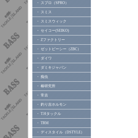
・ スプロ（SPRO）
・ スミス
・ スミスウィック
・ セイコー(SEIKO)
・ Zファクトリー
・ ゼットビーシー（ZBC）
・ ダイワ
・ ダミキジャパン
・ 痴虫
・ 椿研究所
・ 常吉
・ 釣り吉ホルモン
・ T.Hタックル
・ TRM
・ ディスタイル（DSTYLE）