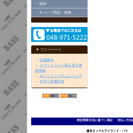
・ 福袋
・ キャンプ用品・雑貨
▼ フリーページ
・
店舗案内
・
スマートフォン用入荷＆更
新情報
・
ポイントシステムについて
・
お守り君適合表
特定商取引法に基づく表記
｜
支払い方法
越谷タックルアイランド・バス TEL 0