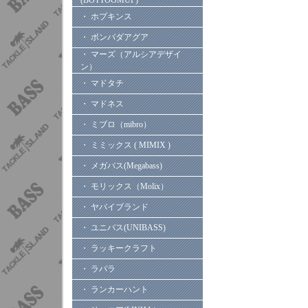
(BOTTOOMUP)
・ ホプキンス
・ ボンバダアグア
・ マーズ（アルシアデザイ
ン）
・ マドタチ
・ マドネス
・ ミブロ（mibro）
・ ミミックス ( MIMIX )
・ メガバス(Megabass)
・ モリックス（Molix）
・ ヤバイブランド
・ ユニバス(UNIBASS)
・ ラッキークラフト
・ ラパラ
・ ランカーハント