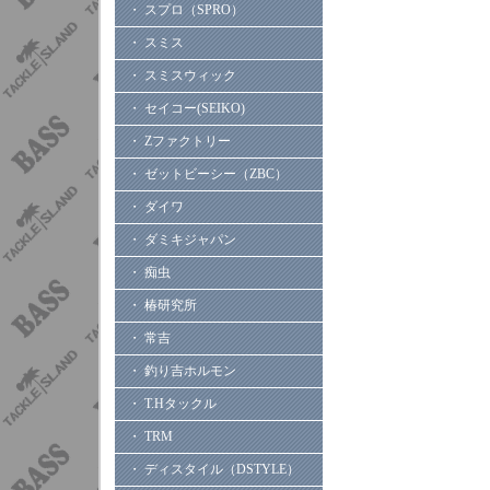
・ スプロ（SPRO）
・ スミス
・ スミスウィック
・ セイコー(SEIKO)
・ Zファクトリー
・ ゼットビーシー（ZBC）
・ ダイワ
・ ダミキジャパン
・ 痴虫
・ 椿研究所
・ 常吉
・ 釣り吉ホルモン
・ T.Hタックル
・ TRM
・ ディスタイル（DSTYLE）