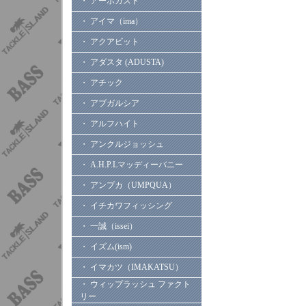
・ アーボガスト
・ アイマ（ima）
・ アクアビット
・ アダスタ (ADUSTA)
・ アチック
・ アブガルシア
・ アルフハイト
・ アンクルジョッシュ
・ A.H.P.Lマッディーバニー
・ アンプカ（UMPQUA）
・ イチカワフィッシング
・ 一誠（issei）
・ イズム(ism)
・ イマカツ（IMAKATSU）
・ ウィップラッシュ ファクト
リー