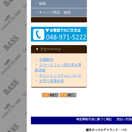
・ 福袋
・ キャンプ用品・雑貨
▼ フリーページ
・
店舗案内
・
スマートフォン用入荷＆更
新情報
・
ポイントシステムについて
・
お守り君適合表
特定商取引法に基づく表記
｜
支払い方法
越谷タックルアイランド・バス TEL 0