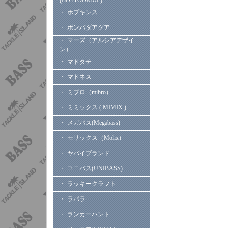
(BOTTOOMUP)
・ ホプキンス
・ ボンバダアグア
・ マーズ（アルシアデザイ
ン）
・ マドタチ
・ マドネス
・ ミブロ（mibro）
・ ミミックス ( MIMIX )
・ メガバス(Megabass)
・ モリックス（Molix）
・ ヤバイブランド
・ ユニバス(UNIBASS)
・ ラッキークラフト
・ ラパラ
・ ランカーハント