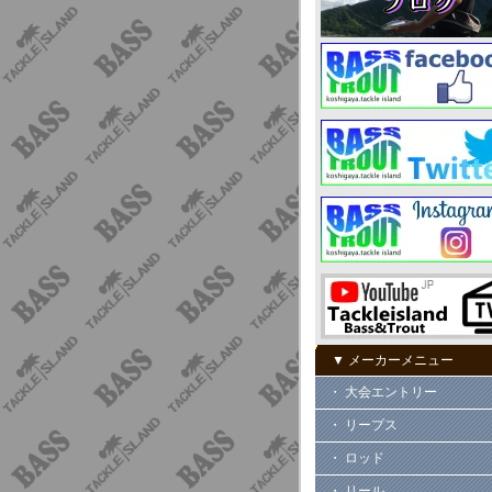
▼ メーカーメニュー
・ 大会エントリー
・ リープス
・ ロッド
・ リール