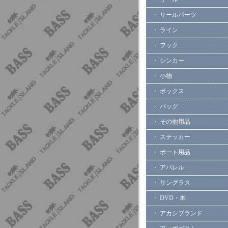
・ リールパーツ
・ ライン
・ フック
・ シンカー
・ 小物
・ ボックス
・ バッグ
・ その他用品
・ ステッカー
・ ボート用品
・ アパレル
・ サングラス
・ DVD・本
・ アカシブランド