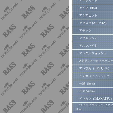
・ アーボガスト
・ アイマ（ima）
・ アクアビット
・ アダスタ (ADUSTA)
・ アチック
・ アブガルシア
・ アルフハイト
・ アンクルジョッシュ
・ A.H.P.Lマッディーバニ
・ アンプカ（UMPQUA）
・ イチカワフィッシング
・ 一誠（issei）
・ イズム(ism)
・ イマカツ（IMAKATSU
・ ウィップラッシュ ファ
リー