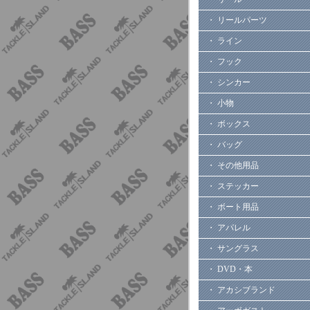
・ リールパーツ
・ ライン
・ フック
・ シンカー
・ 小物
・ ボックス
・ バッグ
・ その他用品
・ ステッカー
・ ボート用品
・ アパレル
・ サングラス
・ DVD・本
・ アカシブランド