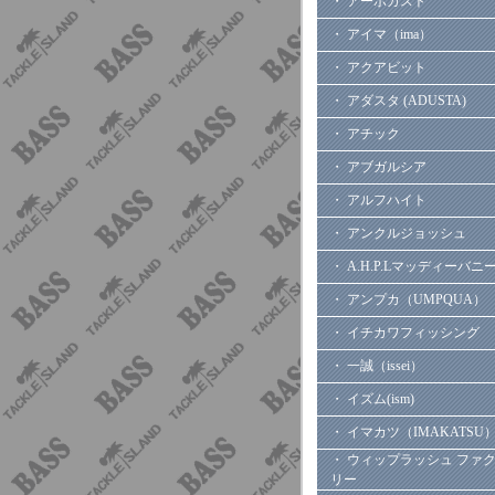
・ アーボガスト
・ アイマ（ima）
・ アクアビット
・ アダスタ (ADUSTA)
・ アチック
・ アブガルシア
・ アルフハイト
・ アンクルジョッシュ
・ A.H.P.Lマッディーバニ
・ アンプカ（UMPQUA）
・ イチカワフィッシング
・ 一誠（issei）
・ イズム(ism)
・ イマカツ（IMAKATSU
・ ウィップラッシュ ファ
リー