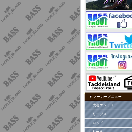
▼ メーカーメニュー
・ 大会エントリー
・ リープス
・ ロッド
・ リール