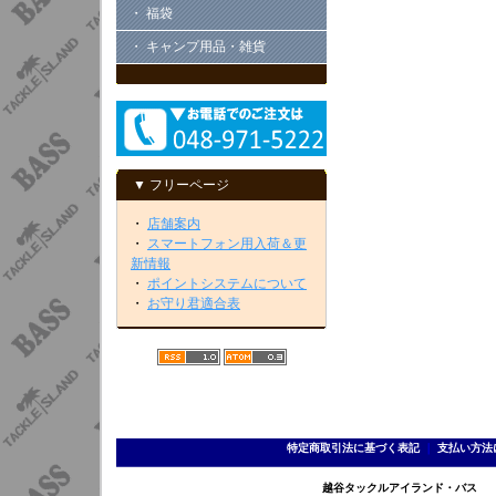
・ 福袋
・ キャンプ用品・雑貨
▼ フリーページ
・
店舗案内
・
スマートフォン用入荷＆更
新情報
・
ポイントシステムについて
・
お守り君適合表
特定商取引法に基づく表記
｜
支払い方法
越谷タックルアイランド・バス TEL 0