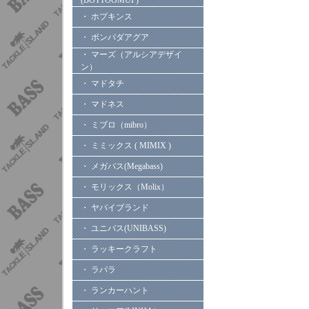
(BOTTOOMUP)
・ ホプキンス
・ ボンバダアグア
・ マーズ（アルシアデザイ
ン）
・ マドタチ
・ マドネス
・ ミブロ（mibro）
・ ミミックス ( MIMIX )
・ メガバス(Megabass)
・ モリックス（Molix）
・ ヤバイブランド
・ ユニバス(UNIBASS)
・ ラッキークラフト
・ ラパラ
・ ランカーハント