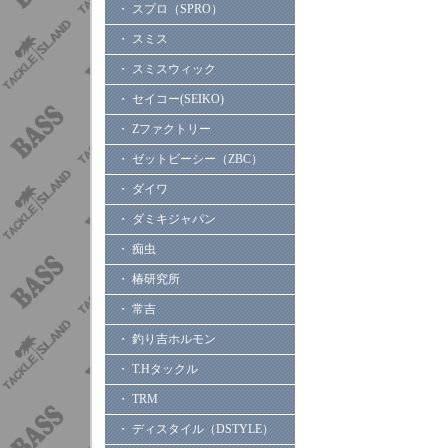
・ スプロ（SPRO）
・ スミス
・ スミスウィック
・ セイコー(SEIKO)
・ Zファクトリー
・ ゼットビーシー（ZBC）
・ ダイワ
・ ダミキジャパン
・ 痴虫
・ 椿研究所
・ 常吉
・ 釣り吉ホルモン
・ T.Hタックル
・ TRM
・ ディスタイル（DSTYLE）