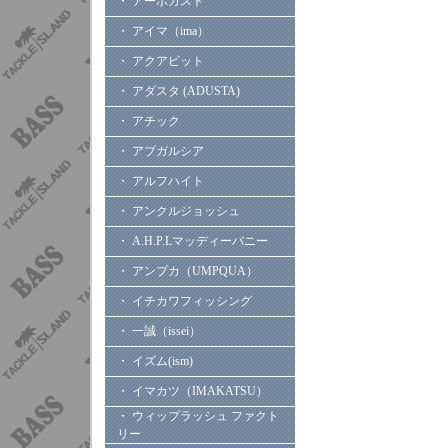
・ アーボガスト
・ アイマ（ima）
・ アクアビット
・ アダスタ (ADUSTA)
・ アチック
・ アブガルシア
・ アルフハイト
・ アンクルジョッシュ
・ A.H.P.Lマッディーバニー
・ アンプカ（UMPQUA）
・ イチカワフィッシング
・ 一誠（issei）
・ イズム(ism)
・ イマカツ（IMAKATSU）
・ ウィップラッシュ ファクト
リー