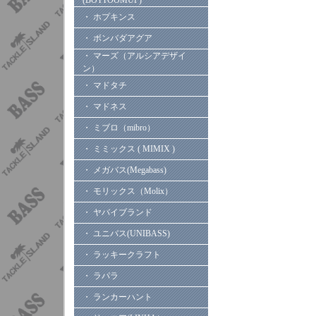
(BOTTOOMUP)
・ ホプキンス
・ ボンバダアグア
・ マーズ（アルシアデザイ
ン）
・ マドタチ
・ マドネス
・ ミブロ（mibro）
・ ミミックス ( MIMIX )
・ メガバス(Megabass)
・ モリックス（Molix）
・ ヤバイブランド
・ ユニバス(UNIBASS)
・ ラッキークラフト
・ ラパラ
・ ランカーハント