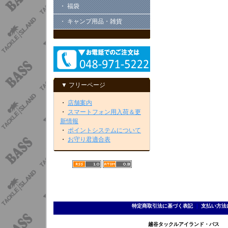
・ 福袋
・ キャンプ用品・雑貨
▼ フリーページ
・
店舗案内
・
スマートフォン用入荷＆更
新情報
・
ポイントシステムについて
・
お守り君適合表
特定商取引法に基づく表記
｜
支払い方法
越谷タックルアイランド・バス TEL 0