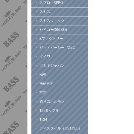
・ スプロ（SPRO）
・ スミス
・ スミスウィック
・ セイコー(SEIKO)
・ Zファクトリー
・ ゼットビーシー（ZBC）
・ ダイワ
・ ダミキジャパン
・ 痴虫
・ 椿研究所
・ 常吉
・ 釣り吉ホルモン
・ T.Hタックル
・ TRM
・ ディスタイル（DSTYLE）