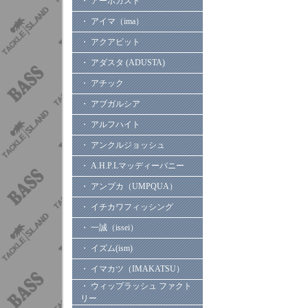
・ アーボガスト
・ アイマ（ima）
・ アクアビット
・ アダスタ (ADUSTA)
・ アチック
・ アブガルシア
・ アルフハイト
・ アンクルジョッシュ
・ A.H.P.Lマッディーバニー
・ アンプカ（UMPQUA）
・ イチカワフィッシング
・ 一誠（issei）
・ イズム(ism)
・ イマカツ（IMAKATSU）
・ ウィップラッシュ ファクト
リー