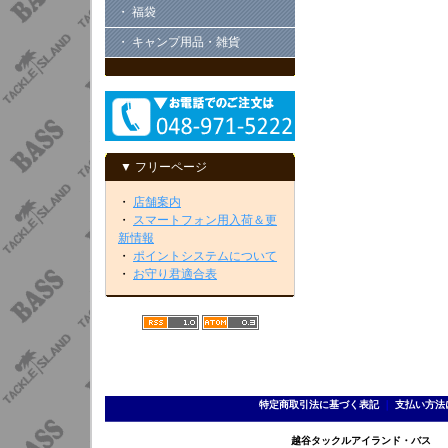
・ 福袋
・ キャンプ用品・雑貨
▼ フリーページ
・
店舗案内
・
スマートフォン用入荷＆更
新情報
・
ポイントシステムについて
・
お守り君適合表
特定商取引法に基づく表記
｜
支払い方法
越谷タックルアイランド・バス TEL 0