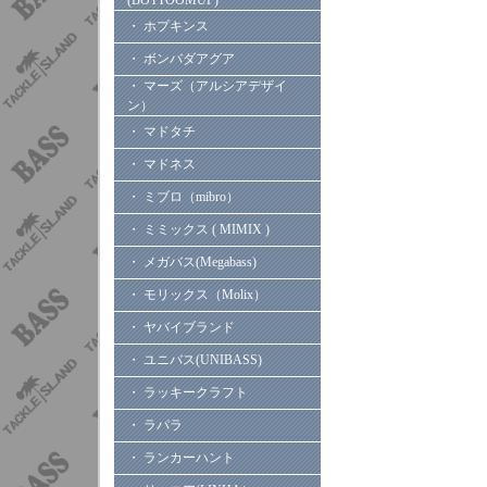
(BOTTOOMUP)
・ ホプキンス
・ ボンバダアグア
・ マーズ（アルシアデザイ
ン）
・ マドタチ
・ マドネス
・ ミブロ（mibro）
・ ミミックス ( MIMIX )
・ メガバス(Megabass)
・ モリックス（Molix）
・ ヤバイブランド
・ ユニバス(UNIBASS)
・ ラッキークラフト
・ ラパラ
・ ランカーハント