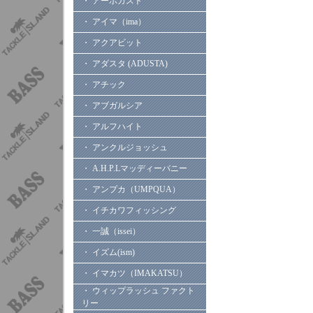
・ アーボガスト
・ アイマ（ima）
・ アクアビット
・ アダスタ (ADUSTA)
・ アチック
・ アブガルシア
・ アルフハイト
・ アンクルジョッシュ
・ A.H.P.Lマッディーバニー
・ アンプカ（UMPQUA）
・ イチカワフィッシング
・ 一誠（issei）
・ イズム(ism)
・ イマカツ（IMAKATSU）
・ ウィップラッシュ ファクト
リー