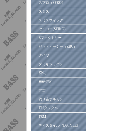
・ スプロ（SPRO）
・ スミス
・ スミスウィック
・ セイコー(SEIKO)
・ Zファクトリー
・ ゼットビーシー（ZBC）
・ ダイワ
・ ダミキジャパン
・ 痴虫
・ 椿研究所
・ 常吉
・ 釣り吉ホルモン
・ T.Hタックル
・ TRM
・ ディスタイル（DSTYLE）