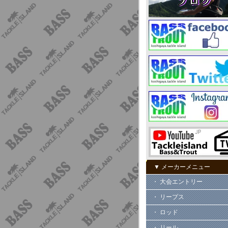
▼ メーカーメニュー
・ 大会エントリー
・ リープス
・ ロッド
・ リール