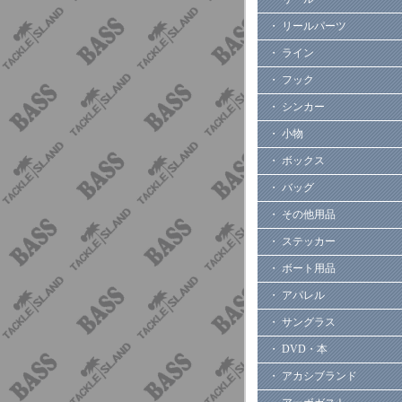
・ リールパーツ
・ ライン
・ フック
・ シンカー
・ 小物
・ ボックス
・ バッグ
・ その他用品
・ ステッカー
・ ボート用品
・ アパレル
・ サングラス
・ DVD・本
・ アカシブランド