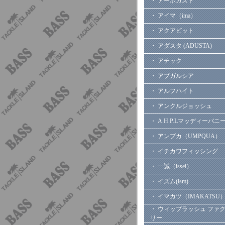
・ アーボガスト
・ アイマ（ima）
・ アクアビット
・ アダスタ (ADUSTA)
・ アチック
・ アブガルシア
・ アルフハイト
・ アンクルジョッシュ
・ A.H.P.Lマッディーバニ
・ アンプカ（UMPQUA）
・ イチカワフィッシング
・ 一誠（issei）
・ イズム(ism)
・ イマカツ（IMAKATSU
・ ウィップラッシュ ファ
リー