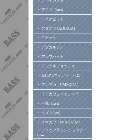
・ アーボガスト
・ アイマ（ima）
・ アクアビット
・ アダスタ (ADUSTA)
・ アチック
・ アブガルシア
・ アルフハイト
・ アンクルジョッシュ
・ A.H.P.Lマッディーバニー
・ アンプカ（UMPQUA）
・ イチカワフィッシング
・ 一誠（issei）
・ イズム(ism)
・ イマカツ（IMAKATSU）
・ ウィップラッシュ ファクト
リー