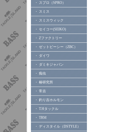
・ スプロ（SPRO）
・ スミス
・ スミスウィック
・ セイコー(SEIKO)
・ Zファクトリー
・ ゼットビーシー（ZBC）
・ ダイワ
・ ダミキジャパン
・ 痴虫
・ 椿研究所
・ 常吉
・ 釣り吉ホルモン
・ T.Hタックル
・ TRM
・ ディスタイル（DSTYLE）