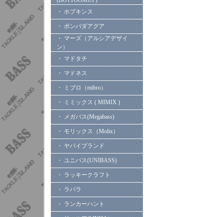
(BOTTOOMUP)
・ ホプキンス
・ ボンバダアグア
・ マーズ（アルシアデザイ
ン）
・ マドタチ
・ マドネス
・ ミブロ（mibro）
・ ミミックス ( MIMIX )
・ メガバス(Megabass)
・ モリックス（Molix）
・ ヤバイブランド
・ ユニバス(UNIBASS)
・ ラッキークラフト
・ ラパラ
・ ランカーハント