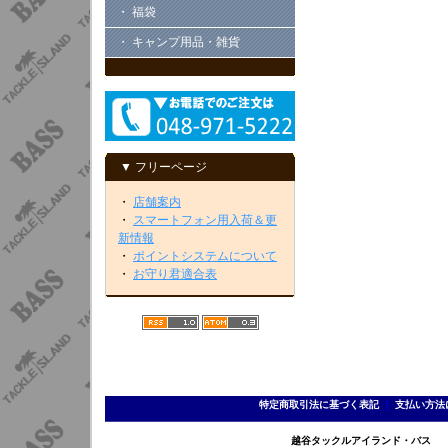
・ 福袋
・ キャンプ用品・雑貨
▼ フリーページ
・
店舗案内
・
スマートフォン用入荷＆更
新情報
・
ポイントシステムについて
・
お守り君適合表
特定商取引法に基づく表記
｜
支払い方法
越谷タックルアイランド・バス TEL 0