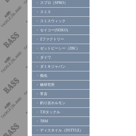
・ スプロ（SPRO）
・ スミス
・ スミスウィック
・ セイコー(SEIKO)
・ Zファクトリー
・ ゼットビーシー（ZBC）
・ ダイワ
・ ダミキジャパン
・ 痴虫
・ 椿研究所
・ 常吉
・ 釣り吉ホルモン
・ T.Hタックル
・ TRM
・ ディスタイル（DSTYLE）