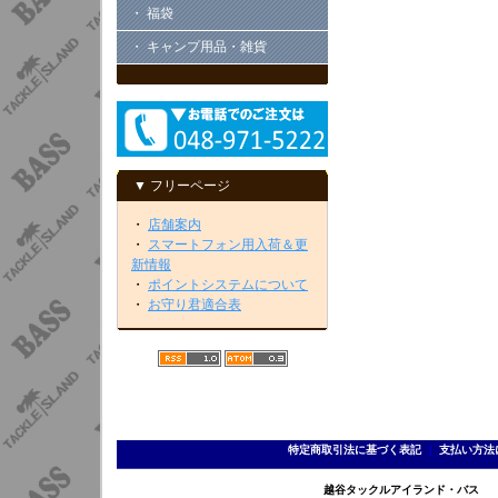
・ 福袋
・ キャンプ用品・雑貨
▼ フリーページ
・
店舗案内
・
スマートフォン用入荷＆更
新情報
・
ポイントシステムについて
・
お守り君適合表
特定商取引法に基づく表記
｜
支払い方法
越谷タックルアイランド・バス TEL 0