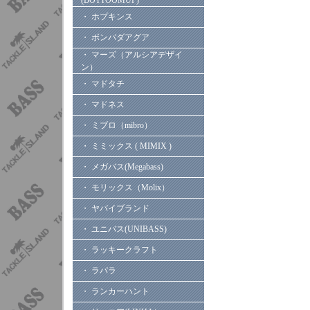
(BOTTOOMUP)
・ ホプキンス
・ ボンバダアグア
・ マーズ（アルシアデザイ
ン）
・ マドタチ
・ マドネス
・ ミブロ（mibro）
・ ミミックス ( MIMIX )
・ メガバス(Megabass)
・ モリックス（Molix）
・ ヤバイブランド
・ ユニバス(UNIBASS)
・ ラッキークラフト
・ ラパラ
・ ランカーハント