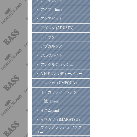
・ アーボガスト
・ アイマ（ima）
・ アクアビット
・ アダスタ (ADUSTA)
・ アチック
・ アブガルシア
・ アルフハイト
・ アンクルジョッシュ
・ A.H.P.Lマッディーバニー
・ アンプカ（UMPQUA）
・ イチカワフィッシング
・ 一誠（issei）
・ イズム(ism)
・ イマカツ（IMAKATSU）
・ ウィップラッシュ ファクト
リー