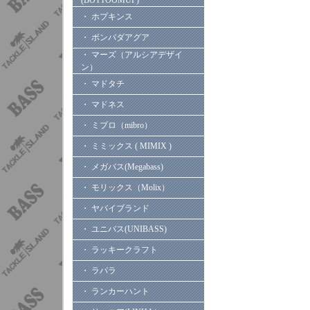
(BOTTOOMUP)
・ ホプキンス
・ ボンバダアグア
・ マーズ（アルシアデザイ
ン）
・ マドタチ
・ マドネス
・ ミブロ（mibro）
・ ミミックス ( MIMIX )
・ メガバス(Megabass)
・ モリックス（Molix）
・ ヤバイブランド
・ ユニバス(UNIBASS)
・ ラッキークラフト
・ ラパラ
・ ランカーハント