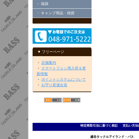
・ 福袋
・ キャンプ用品・雑貨
▼ フリーページ
・
店舗案内
・
スマートフォン用入荷＆更
新情報
・
ポイントシステムについて
・
お守り君適合表
特定商取引法に基づく表記
｜
支払い方法
越谷タックルアイランド・バス TEL 0