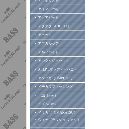
・ アーボガスト
・ アイマ（ima）
・ アクアビット
・ アダスタ (ADUSTA)
・ アチック
・ アブガルシア
・ アルフハイト
・ アンクルジョッシュ
・ A.H.P.Lマッディーバニー
・ アンプカ（UMPQUA）
・ イチカワフィッシング
・ 一誠（issei）
・ イズム(ism)
・ イマカツ（IMAKATSU）
・ ウィップラッシュ ファクト
リー