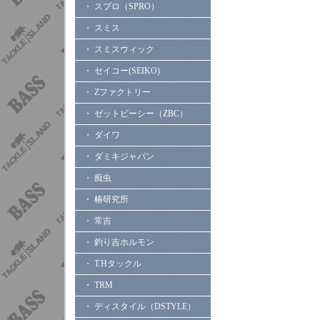
・ スプロ（SPRO）
・ スミス
・ スミスウィック
・ セイコー(SEIKO)
・ Zファクトリー
・ ゼットビーシー（ZBC）
・ ダイワ
・ ダミキジャパン
・ 痴虫
・ 椿研究所
・ 常吉
・ 釣り吉ホルモン
・ T.Hタックル
・ TRM
・ ディスタイル（DSTYLE）