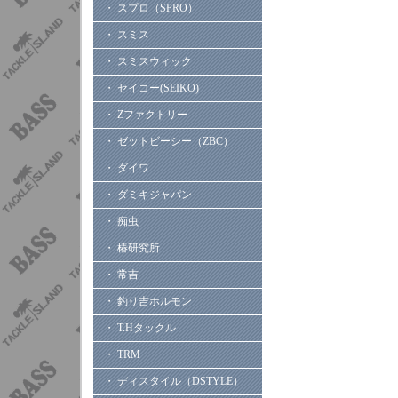
・ スプロ（SPRO）
・ スミス
・ スミスウィック
・ セイコー(SEIKO)
・ Zファクトリー
・ ゼットビーシー（ZBC）
・ ダイワ
・ ダミキジャパン
・ 痴虫
・ 椿研究所
・ 常吉
・ 釣り吉ホルモン
・ T.Hタックル
・ TRM
・ ディスタイル（DSTYLE）