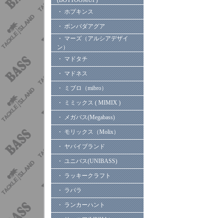
(BOTTOOMUP)
・ ホプキンス
・ ボンバダアグア
・ マーズ（アルシアデザイ
ン）
・ マドタチ
・ マドネス
・ ミブロ（mibro）
・ ミミックス ( MIMIX )
・ メガバス(Megabass)
・ モリックス（Molix）
・ ヤバイブランド
・ ユニバス(UNIBASS)
・ ラッキークラフト
・ ラパラ
・ ランカーハント