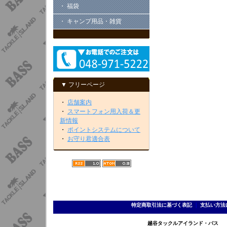
・ 福袋
・ キャンプ用品・雑貨
▼ フリーページ
・
店舗案内
・
スマートフォン用入荷＆更
新情報
・
ポイントシステムについて
・
お守り君適合表
特定商取引法に基づく表記
｜
支払い方法
越谷タックルアイランド・バス TEL 0