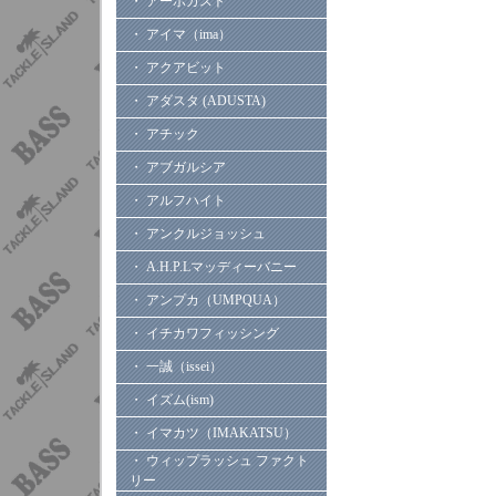
・ アーボガスト
・ アイマ（ima）
・ アクアビット
・ アダスタ (ADUSTA)
・ アチック
・ アブガルシア
・ アルフハイト
・ アンクルジョッシュ
・ A.H.P.Lマッディーバニー
・ アンプカ（UMPQUA）
・ イチカワフィッシング
・ 一誠（issei）
・ イズム(ism)
・ イマカツ（IMAKATSU）
・ ウィップラッシュ ファクト
リー