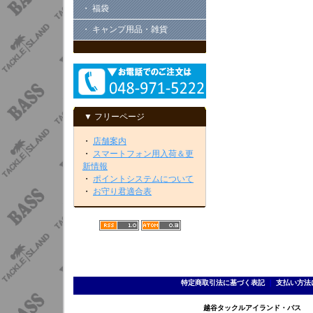
・ 福袋
・ キャンプ用品・雑貨
▼ フリーページ
・
店舗案内
・
スマートフォン用入荷＆更
新情報
・
ポイントシステムについて
・
お守り君適合表
特定商取引法に基づく表記
｜
支払い方法
越谷タックルアイランド・バス TEL 0