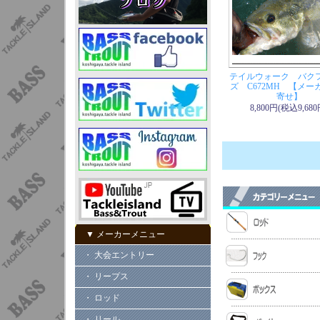
テイルウォーク バク
ズ C672MH 【メー
寄せ】
8,800円(税込9,680
▼ メーカーメニュー
・ 大会エントリー
・ リープス
・ ロッド
・ リール