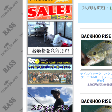
[並び順を変更]
・
テイルウォーク バク
ズ C632ML 【メー
寄せ】
8,800円(税込9,680