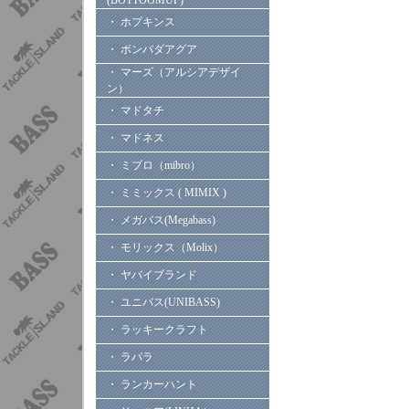
(BOTTOOMUP)
・ ホプキンス
・ ボンバダアグア
・ マーズ（アルシアデザイ
ン）
・ マドタチ
・ マドネス
・ ミブロ（mibro）
・ ミミックス ( MIMIX )
・ メガバス(Megabass)
・ モリックス（Molix）
・ ヤバイブランド
・ ユニバス(UNIBASS)
・ ラッキークラフト
・ ラパラ
・ ランカーハント