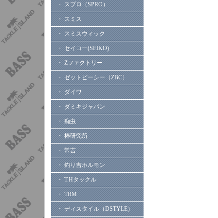
・ スプロ（SPRO）
・ スミス
・ スミスウィック
・ セイコー(SEIKO)
・ Zファクトリー
・ ゼットビーシー（ZBC）
・ ダイワ
・ ダミキジャパン
・ 痴虫
・ 椿研究所
・ 常吉
・ 釣り吉ホルモン
・ T.Hタックル
・ TRM
・ ディスタイル（DSTYLE）