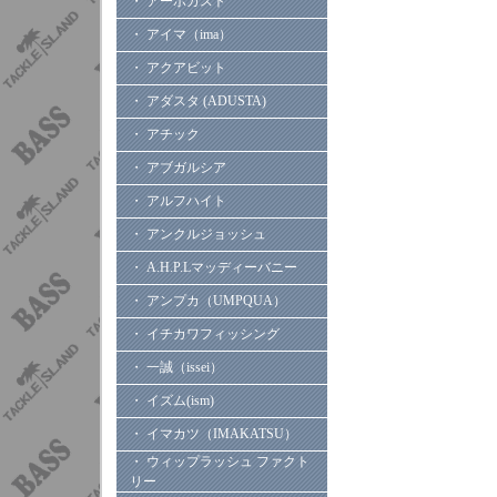
・ アーボガスト
・ アイマ（ima）
・ アクアビット
・ アダスタ (ADUSTA)
・ アチック
・ アブガルシア
・ アルフハイト
・ アンクルジョッシュ
・ A.H.P.Lマッディーバニー
・ アンプカ（UMPQUA）
・ イチカワフィッシング
・ 一誠（issei）
・ イズム(ism)
・ イマカツ（IMAKATSU）
・ ウィップラッシュ ファクト
リー