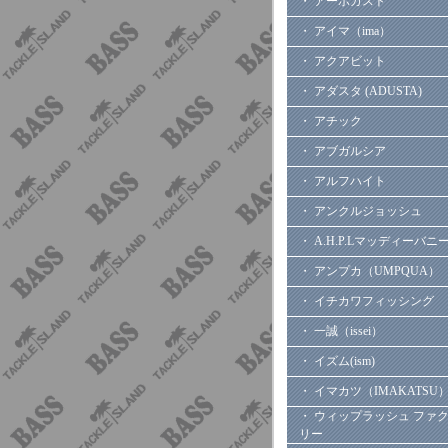
・ アーボガスト
・ アイマ（ima）
・ アクアビット
・ アダスタ (ADUSTA)
・ アチック
・ アブガルシア
・ アルフハイト
・ アンクルジョッシュ
・ A.H.P.Lマッディーバニ
・ アンプカ（UMPQUA）
・ イチカワフィッシング
・ 一誠（issei）
・ イズム(ism)
・ イマカツ（IMAKATSU
・ ウィップラッシュ ファ
リー