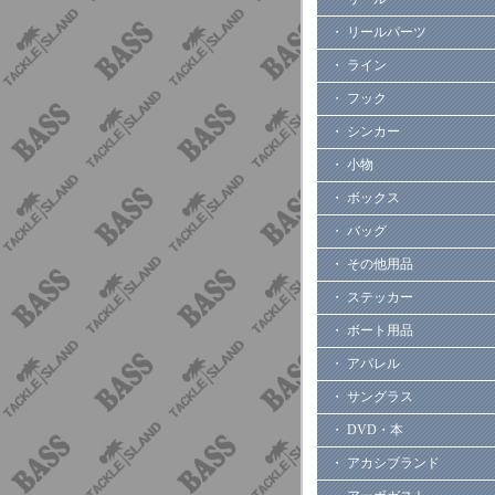
・ リールパーツ
・ ライン
・ フック
・ シンカー
・ 小物
・ ボックス
・ バッグ
・ その他用品
・ ステッカー
・ ボート用品
・ アパレル
・ サングラス
・ DVD・本
・ アカシブランド