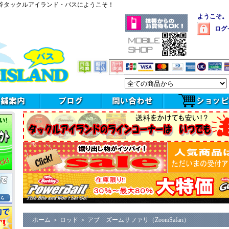
谷タックルアイランド・バスにようこそ！
ようこそ。
ログ
ホーム
＞
ロッド
＞
アブ ズームサファリ（ZoomSafari）