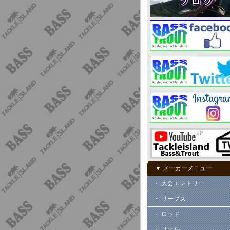
▼ メーカーメニュー
・ 大会エントリー
・ リープス
・ ロッド
・ リール