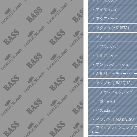
・ アーボガスト
・ アイマ（ima）
・ アクアビット
・ アダスタ (ADUSTA)
・ アチック
・ アブガルシア
・ アルフハイト
・ アンクルジョッシュ
・ A.H.P.Lマッディーバニ
・ アンプカ（UMPQUA）
・ イチカワフィッシング
・ 一誠（issei）
・ イズム(ism)
・ イマカツ（IMAKATSU
・ ウィップラッシュ ファ
リー