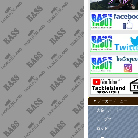
▼ メーカーメニュー
・ 大会エントリー
・ リープス
・ ロッド
・ リール