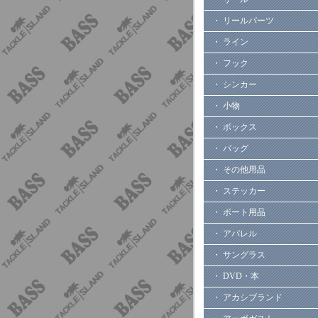
・ リールパーツ
・ ライン
・ フック
・ シンカー
・ 小物
・ ボックス
・ バッグ
・ その他用品
・ ステッカー
・ ボート用品
・ アパレル
・ サングラス
・ DVD・本
・ アカシブランド