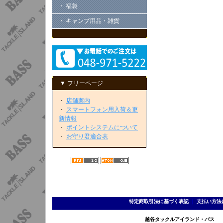
・ 福袋
・ キャンプ用品・雑貨
▼ フリーページ
・
店舗案内
・
スマートフォン用入荷＆更
新情報
・
ポイントシステムについて
・
お守り君適合表
特定商取引法に基づく表記
｜
支払い方法
越谷タックルアイランド・バス TEL 0