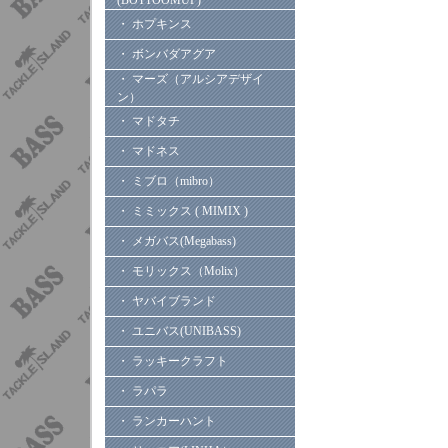
(BOTTOOMUP)
・ ホプキンス
・ ボンバダアグア
・ マーズ（アルシアデザイ
ン）
・ マドタチ
・ マドネス
・ ミブロ（mibro）
・ ミミックス ( MIMIX )
・ メガバス(Megabass)
・ モリックス（Molix）
・ ヤバイブランド
・ ユニバス(UNIBASS)
・ ラッキークラフト
・ ラパラ
・ ランカーハント