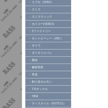
・ スプロ（SPRO）
・ スミス
・ スミスウィック
・ セイコー(SEIKO)
・ Zファクトリー
・ ゼットビーシー（ZBC）
・ ダイワ
・ ダミキジャパン
・ 痴虫
・ 椿研究所
・ 常吉
・ 釣り吉ホルモン
・ T.Hタックル
・ TRM
・ ディスタイル（DSTYLE）