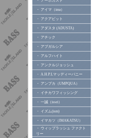
・ アーボガスト
・ アイマ（ima）
・ アクアビット
・ アダスタ (ADUSTA)
・ アチック
・ アブガルシア
・ アルフハイト
・ アンクルジョッシュ
・ A.H.P.Lマッディーバニー
・ アンプカ（UMPQUA）
・ イチカワフィッシング
・ 一誠（issei）
・ イズム(ism)
・ イマカツ（IMAKATSU）
・ ウィップラッシュ ファクト
リー