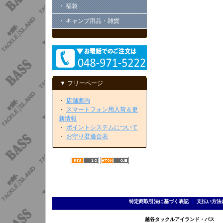
・ 福袋
・ キャンプ用品・雑貨
▼ フリーページ
・
店舗案内
・
スマートフォン用入荷＆更
新情報
・
ポイントシステムについて
・
お守り君適合表
特定商取引法に基づく表記
｜
支払い方法
越谷タックルアイランド・バス TEL 0