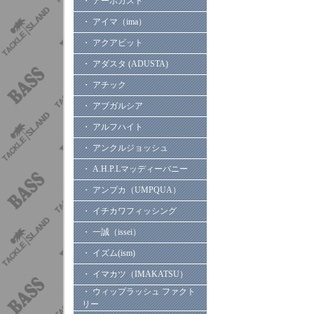
・ アーボガスト
・ アイマ（ima）
・ アクアビット
・ アダスタ (ADUSTA)
・ アチック
・ アブガルシア
・ アルフハイト
・ アンクルジョッシュ
・ A.H.P.Lマッディーバニー
・ アンプカ（UMPQUA）
・ イチカワフィッシング
・ 一誠（issei）
・ イズム(ism)
・ イマカツ（IMAKATSU）
・ ウィップラッシュ ファクト
リー