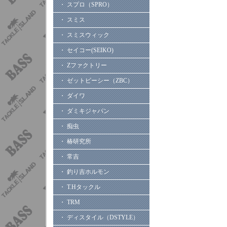
・ スプロ（SPRO）
・ スミス
・ スミスウィック
・ セイコー(SEIKO)
・ Zファクトリー
・ ゼットビーシー（ZBC）
・ ダイワ
・ ダミキジャパン
・ 痴虫
・ 椿研究所
・ 常吉
・ 釣り吉ホルモン
・ T.Hタックル
・ TRM
・ ディスタイル（DSTYLE）