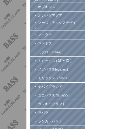
(BOTTOOMUP)
・ ホプキンス
・ ボンバダアグア
・ マーズ（アルシアデザイ
ン）
・ マドタチ
・ マドネス
・ ミブロ（mibro）
・ ミミックス ( MIMIX )
・ メガバス(Megabass)
・ モリックス（Molix）
・ ヤバイブランド
・ ユニバス(UNIBASS)
・ ラッキークラフト
・ ラパラ
・ ランカーハント