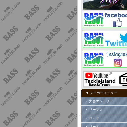
▼ メーカーメニュー
・ 大会エントリー
・ リープス
・ ロッド
・ リール