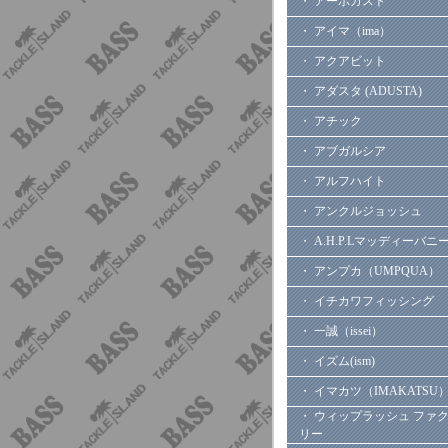
・ アーボガスト
・ アイマ（ima）
・ アクアビット
・ アダスタ (ADUSTA)
・ アチック
・ アブガルシア
・ アルフハイト
・ アンクルジョッシュ
・ A.H.P.Lマッディーバニ
・ アンプカ（UMPQUA）
・ イチカワフィッシング
・ 一誠（issei）
・ イズム(ism)
・ イマカツ（IMAKATSU
・ ウィップラッシュ ファ
リー