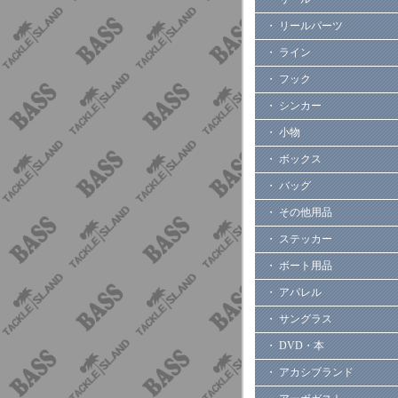
・ リールパーツ
・ ライン
・ フック
・ シンカー
・ 小物
・ ボックス
・ バッグ
・ その他用品
・ ステッカー
・ ボート用品
・ アパレル
・ サングラス
・ DVD・本
・ アカシブランド