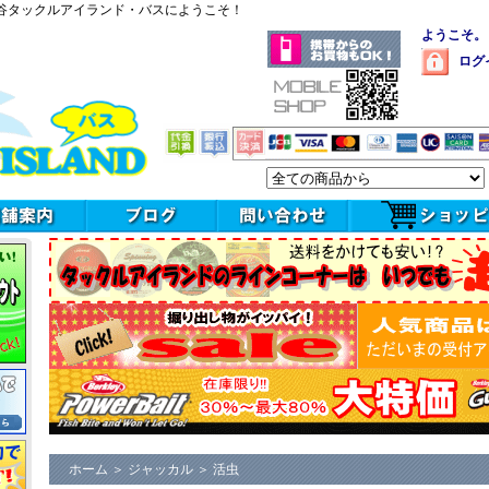
谷タックルアイランド・バスにようこそ！
ようこそ。
ログ
ホーム
＞
ジャッカル
＞
活虫