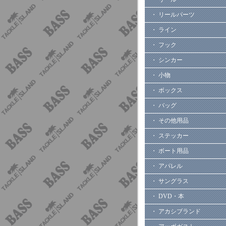
・ リールパーツ
・ ライン
・ フック
・ シンカー
・ 小物
・ ボックス
・ バッグ
・ その他用品
・ ステッカー
・ ボート用品
・ アパレル
・ サングラス
・ DVD・本
・ アカシブランド