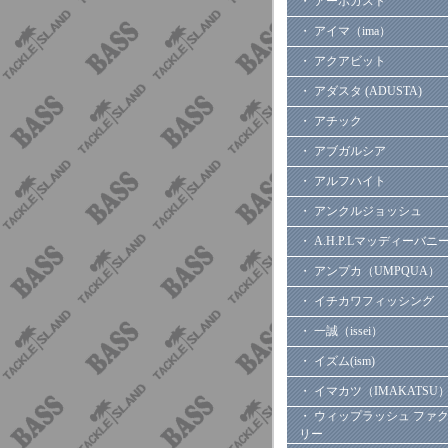
・ アーボガスト
・ アイマ（ima）
・ アクアビット
・ アダスタ (ADUSTA)
・ アチック
・ アブガルシア
・ アルフハイト
・ アンクルジョッシュ
・ A.H.P.Lマッディーバニ
・ アンプカ（UMPQUA）
・ イチカワフィッシング
・ 一誠（issei）
・ イズム(ism)
・ イマカツ（IMAKATSU
・ ウィップラッシュ ファ
リー