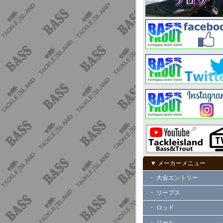
▼ メーカーメニュー
・ 大会エントリー
・ リープス
・ ロッド
・ リール