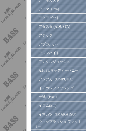
・ アーボガスト
・ アイマ（ima）
・ アクアビット
・ アダスタ (ADUSTA)
・ アチック
・ アブガルシア
・ アルフハイト
・ アンクルジョッシュ
・ A.H.P.Lマッディーバニー
・ アンプカ（UMPQUA）
・ イチカワフィッシング
・ 一誠（issei）
・ イズム(ism)
・ イマカツ（IMAKATSU）
・ ウィップラッシュ ファクト
リー