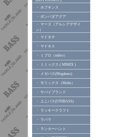
(BOTTOOMUP)
・ ホプキンス
・ ボンバダアグア
・ マーズ（アルシアデザイ
ン）
・ マドタチ
・ マドネス
・ ミブロ（mibro）
・ ミミックス ( MIMIX )
・ メガバス(Megabass)
・ モリックス（Molix）
・ ヤバイブランド
・ ユニバス(UNIBASS)
・ ラッキークラフト
・ ラパラ
・ ランカーハント