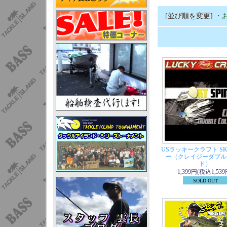
[並び順を変更]
・
USラッキークラフト S
ー（クレイジーダブル
ド）
1,399円(税込1,539
SOLD OUT