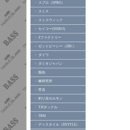
・ スプロ（SPRO）
・ スミス
・ スミスウィック
・ セイコー(SEIKO)
・ Zファクトリー
・ ゼットビーシー（ZBC）
・ ダイワ
・ ダミキジャパン
・ 痴虫
・ 椿研究所
・ 常吉
・ 釣り吉ホルモン
・ T.Hタックル
・ TRM
・ ディスタイル（DSTYLE）