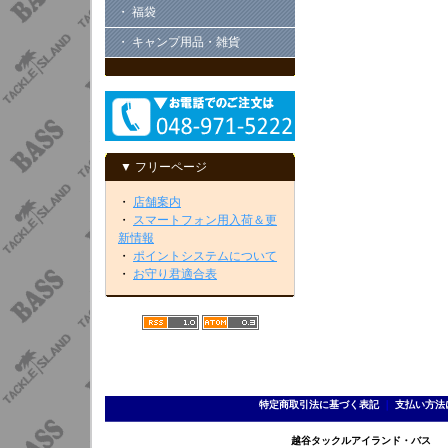
・ 福袋
・ キャンプ用品・雑貨
▼ フリーページ
・
店舗案内
・
スマートフォン用入荷＆更
新情報
・
ポイントシステムについて
・
お守り君適合表
特定商取引法に基づく表記
｜
支払い方法
越谷タックルアイランド・バス TEL 0