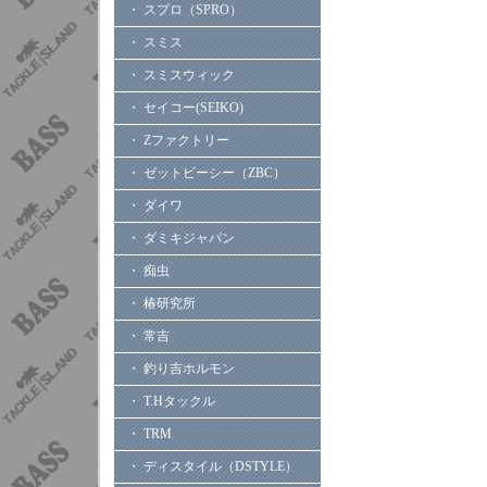
・ スプロ（SPRO）
・ スミス
・ スミスウィック
・ セイコー(SEIKO)
・ Zファクトリー
・ ゼットビーシー（ZBC）
・ ダイワ
・ ダミキジャパン
・ 痴虫
・ 椿研究所
・ 常吉
・ 釣り吉ホルモン
・ T.Hタックル
・ TRM
・ ディスタイル（DSTYLE）