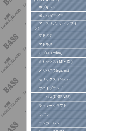
(BOTTOOMUP)
・ ホプキンス
・ ボンバダアグア
・ マーズ（アルシアデザイ
ン）
・ マドタチ
・ マドネス
・ ミブロ（mibro）
・ ミミックス ( MIMIX )
・ メガバス(Megabass)
・ モリックス（Molix）
・ ヤバイブランド
・ ユニバス(UNIBASS)
・ ラッキークラフト
・ ラパラ
・ ランカーハント