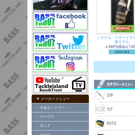
シグナル リザードク
静モデル
4,300円(税込4,730
SOLD OUT
▼ メーカーメニュー
・ 大会エントリー
・ リープス
・ ロッド
・ リール