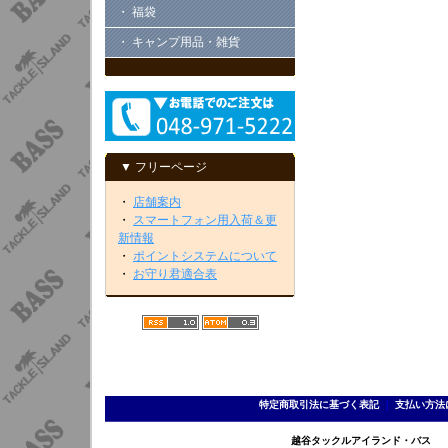
・ 福袋
・ キャンプ用品・雑貨
▼ フリーページ
・
店舗案内
・
スマートフォン用入荷＆更
新情報
・
ポイントシステムについて
・
お守り君適合表
特定商取引法に基づく表記
｜
支払い方法
越谷タックルアイランド・バス TEL 0