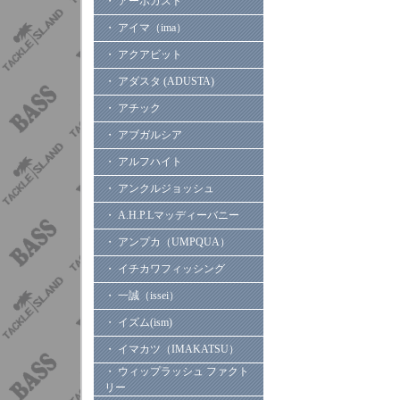
・ アーボガスト
・ アイマ（ima）
・ アクアビット
・ アダスタ (ADUSTA)
・ アチック
・ アブガルシア
・ アルフハイト
・ アンクルジョッシュ
・ A.H.P.Lマッディーバニー
・ アンプカ（UMPQUA）
・ イチカワフィッシング
・ 一誠（issei）
・ イズム(ism)
・ イマカツ（IMAKATSU）
・ ウィップラッシュ ファクト
リー