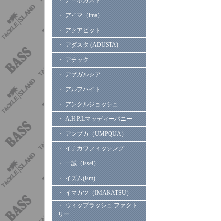
・ アーボガスト
・ アイマ（ima）
・ アクアビット
・ アダスタ (ADUSTA)
・ アチック
・ アブガルシア
・ アルフハイト
・ アンクルジョッシュ
・ A.H.P.Lマッディーバニー
・ アンプカ（UMPQUA）
・ イチカワフィッシング
・ 一誠（issei）
・ イズム(ism)
・ イマカツ（IMAKATSU）
・ ウィップラッシュ ファクト
リー