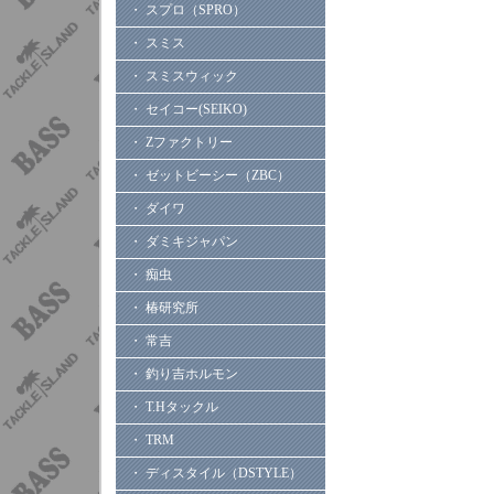
・ スプロ（SPRO）
・ スミス
・ スミスウィック
・ セイコー(SEIKO)
・ Zファクトリー
・ ゼットビーシー（ZBC）
・ ダイワ
・ ダミキジャパン
・ 痴虫
・ 椿研究所
・ 常吉
・ 釣り吉ホルモン
・ T.Hタックル
・ TRM
・ ディスタイル（DSTYLE）