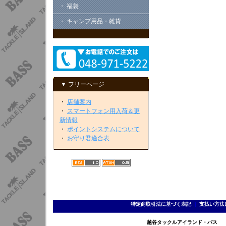
・ 福袋
・ キャンプ用品・雑貨
▼ フリーページ
・
店舗案内
・
スマートフォン用入荷＆更
新情報
・
ポイントシステムについて
・
お守り君適合表
特定商取引法に基づく表記
｜
支払い方法
越谷タックルアイランド・バス TEL 0