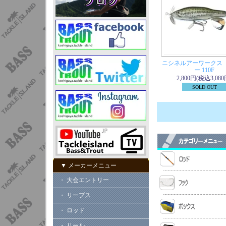
ニシネルアーワークス
ー 110F
2,800円(税込3,080
SOLD OUT
▼ メーカーメニュー
・ 大会エントリー
・ リープス
・ ロッド
・ リール