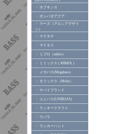
(BOTTOOMUP)
・ ホプキンス
・ ボンバダアグア
・ マーズ（アルシアデザイ
ン）
・ マドタチ
・ マドネス
・ ミブロ（mibro）
・ ミミックス ( MIMIX )
・ メガバス(Megabass)
・ モリックス（Molix）
・ ヤバイブランド
・ ユニバス(UNIBASS)
・ ラッキークラフト
・ ラパラ
・ ランカーハント