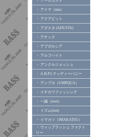
・ アーボガスト
・ アイマ（ima）
・ アクアビット
・ アダスタ (ADUSTA)
・ アチック
・ アブガルシア
・ アルフハイト
・ アンクルジョッシュ
・ A.H.P.Lマッディーバニー
・ アンプカ（UMPQUA）
・ イチカワフィッシング
・ 一誠（issei）
・ イズム(ism)
・ イマカツ（IMAKATSU）
・ ウィップラッシュ ファクト
リー