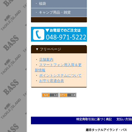
・ 福袋
・ キャンプ用品・雑貨
▼ フリーページ
・
店舗案内
・
スマートフォン用入荷＆更
新情報
・
ポイントシステムについて
・
お守り君適合表
特定商取引法に基づく表記
｜
支払い方法
越谷タックルアイランド・バス TEL 0