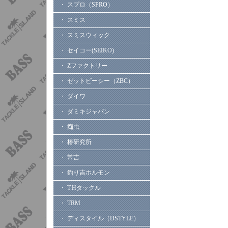
・ スプロ（SPRO）
・ スミス
・ スミスウィック
・ セイコー(SEIKO)
・ Zファクトリー
・ ゼットビーシー（ZBC）
・ ダイワ
・ ダミキジャパン
・ 痴虫
・ 椿研究所
・ 常吉
・ 釣り吉ホルモン
・ T.Hタックル
・ TRM
・ ディスタイル（DSTYLE）