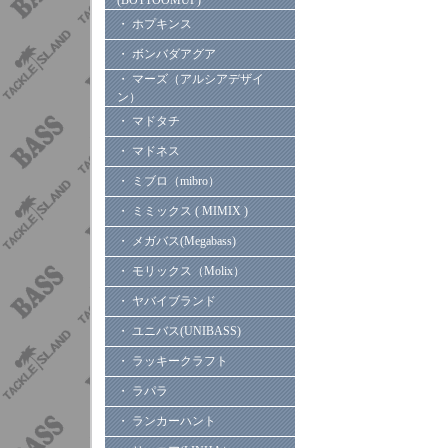
(BOTTOOMUP)
・ ホプキンス
・ ボンバダアグア
・ マーズ（アルシアデザイ
ン）
・ マドタチ
・ マドネス
・ ミブロ（mibro）
・ ミミックス ( MIMIX )
・ メガバス(Megabass)
・ モリックス（Molix）
・ ヤバイブランド
・ ユニバス(UNIBASS)
・ ラッキークラフト
・ ラパラ
・ ランカーハント