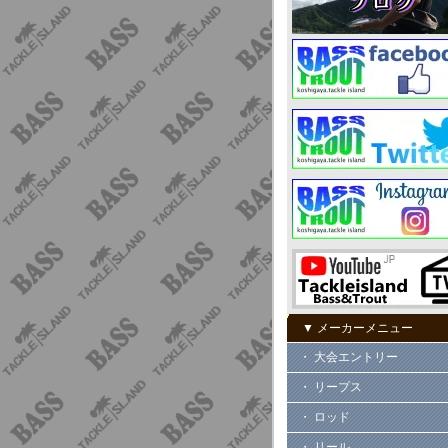
▼ メーカーメニュー
・ 大会エントリー
・ リープス
・ ロッド
・ リール