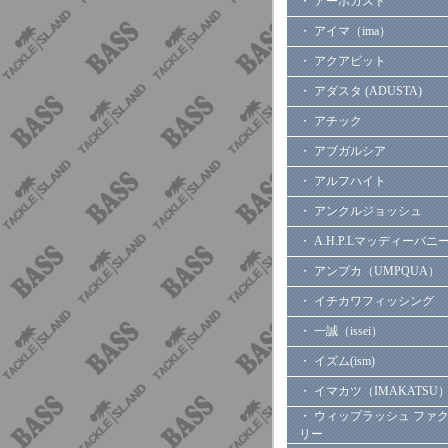
・ アーボガスト
・ アイマ（ima）
・ アクアビット
・ アダスタ (ADUSTA)
・ アチック
・ アブガルシア
・ アルフハイト
・ アンクルジョッシュ
・ A.H.P.Lマッディーバニ
・ アンプカ（UMPQUA）
・ イチカワフィッシング
・ 一誠（issei）
・ イズム(ism)
・ イマカツ（IMAKATSU
・ ウィップラッシュ ファ
リー