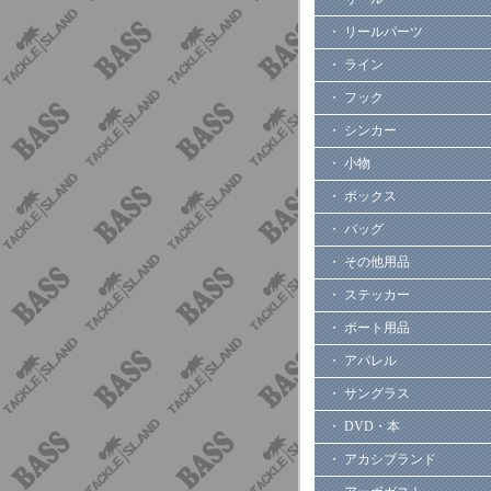
・ リールパーツ
・ ライン
・ フック
・ シンカー
・ 小物
・ ボックス
・ バッグ
・ その他用品
・ ステッカー
・ ボート用品
・ アパレル
・ サングラス
・ DVD・本
・ アカシブランド