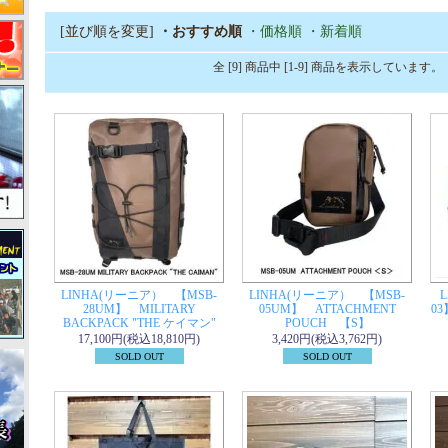
[並び順を変更]
・おすすめ順
・価格順
・新着順
全 [9] 商品中 [1-9] 商品を表示しています。
LINHA(リーニア） 【MSB-
LINHA(リーニア） 【MSB-
28UM】 MILITARY
05UM】 ATTACHMENT
0
BACKPACK "THE ケイマン"
POUCH 【S】
17,100円(税込18,810円)
3,420円(税込3,762円)
SOLD OUT
SOLD OUT