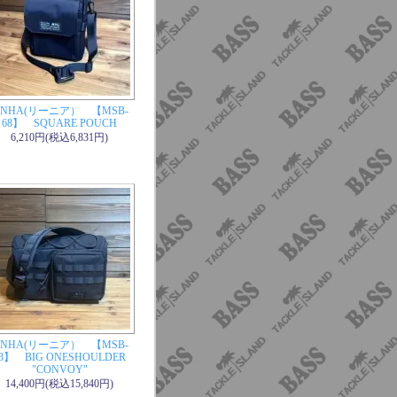
INHA(リーニア） 【MSB-
68】 SQUARE POUCH
6,210円(税込6,831円)
INHA(リーニア） 【MSB-
3】 BIG ONESHOULDER
"CONVOY"
14,400円(税込15,840円)