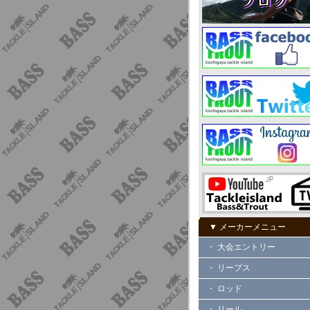
▼ メーカーメニュー
・ 大会エントリー
・ リープス
・ ロッド
・ リール