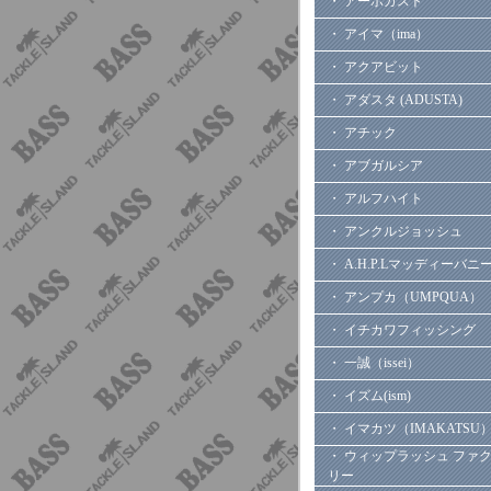
・ アーボガスト
・ アイマ（ima）
・ アクアビット
・ アダスタ (ADUSTA)
・ アチック
・ アブガルシア
・ アルフハイト
・ アンクルジョッシュ
・ A.H.P.Lマッディーバニ
・ アンプカ（UMPQUA）
・ イチカワフィッシング
・ 一誠（issei）
・ イズム(ism)
・ イマカツ（IMAKATSU
・ ウィップラッシュ ファ
リー