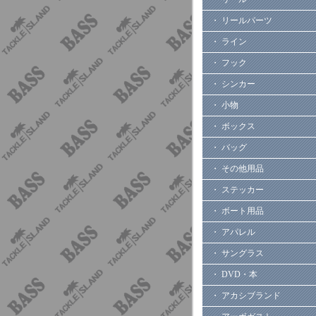
・ リールパーツ
・ ライン
・ フック
・ シンカー
・ 小物
・ ボックス
・ バッグ
・ その他用品
・ ステッカー
・ ボート用品
・ アパレル
・ サングラス
・ DVD・本
・ アカシブランド