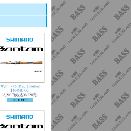
。
マノ バンタム（Bantam）
【164ML-G】
35,200円(税込38,720円)
SOLD OUT