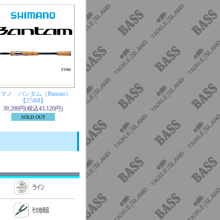
マノ バンタム（Bantam）
【274M】
39,200円(税込43,120円)
SOLD OUT
。