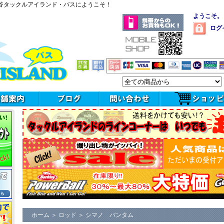
谷タックルアイランド・バスにようこそ！
ようこそ。
ログ
ホーム
＞
ロッド
＞
シマノ バンタム