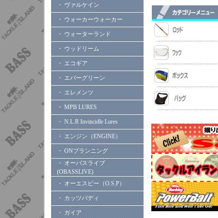
・ ヴァルケイン
・ ウォーカーウォーカー
・ ウォーターランド
・ ウッドリーム
・ エコギア
・ エバーグリーン
・ エレメンツ
・ MPB LURES
・ N.L.R Invincidle Lures
・ エンジン（ENGINE）
・ ONプランニング
・ オーバスライブ
(OBASSLIVE)
・ オーエスピー（O.S.P）
・ カッツバディ
・ ガイア