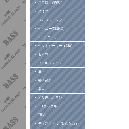
・ スプロ（SPRO）
・ スミス
・ スミスウィック
・ セイコー(SEIKO)
・ Zファクトリー
・ ゼットビーシー（ZBC）
・ ダイワ
・ ダミキジャパン
・ 痴虫
・ 椿研究所
・ 常吉
・ 釣り吉ホルモン
・ T.Hタックル
・ TRM
・ ディスタイル（DSTYLE）