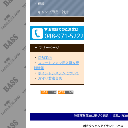
・ 福袋
・ キャンプ用品・雑貨
▼ フリーページ
・
店舗案内
・
スマートフォン用入荷＆更
新情報
・
ポイントシステムについて
・
お守り君適合表
特定商取引法に基づく表記
｜
支払い方法
越谷タックルアイランド・バス TEL 0