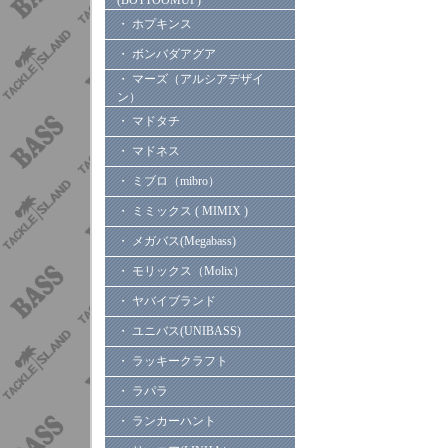
(BOTTOOMUP)
・ ホプキンス
・ ボンバダアグア
・ マーズ（アルシアデザイ
ン）
・ マドタチ
・ マドネス
・ ミブロ（mibro）
・ ミミックス ( MIMIX )
・ メガバス(Megabass)
・ モリックス（Molix）
・ ヤバイブランド
・ ユニバス(UNIBASS)
・ ラッキークラフト
・ ラパラ
・ ランカーハント