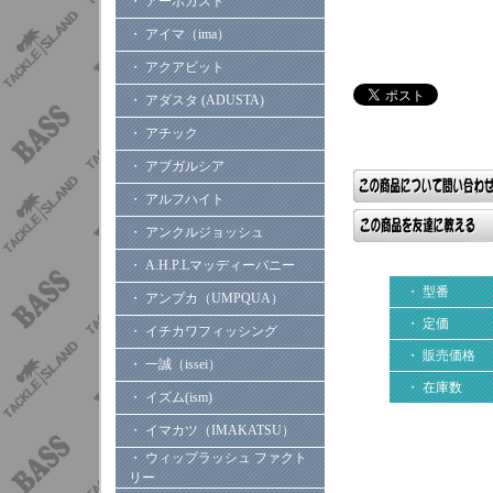
・ アーボガスト
・ アイマ（ima）
・ アクアビット
・ アダスタ (ADUSTA)
・ アチック
・ アブガルシア
・ アルフハイト
・ アンクルジョッシュ
・ A.H.P.Lマッディーバニー
・ 型番
・ アンプカ（UMPQUA）
・ 定価
・ イチカワフィッシング
・ 販売価格
・ 一誠（issei）
・ 在庫数
・ イズム(ism)
・ イマカツ（IMAKATSU）
・ ウィップラッシュ ファクト
リー