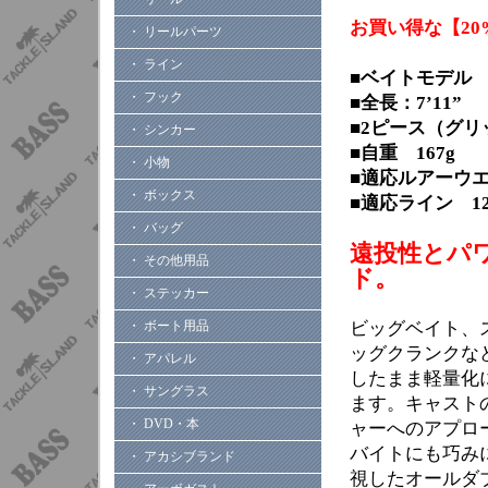
お買い得な【20
・ リールパーツ
・ ライン
■ベイトモデル
・ フック
■全長：7’11”
■2ピース（グ
・ シンカー
■自重 167g
・ 小物
■適応ルアーウエ
・ ボックス
■適応ライン 12
・ バッグ
遠投性とパ
・ その他用品
ド。
・ ステッカー
・ ボート用品
ビッグベイト、
ッグクランクな
・ アパレル
したまま軽量化に
・ サングラス
ます。キャスト
・ DVD・本
ャーへのアプロ
バイトにも巧み
・ アカシブランド
視したオールダ